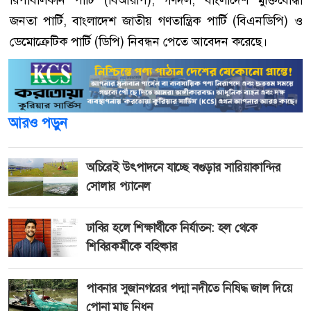
রিপাবলিকান পার্টি (বিআরপি), গণদল, বাংলাদেশ মুক্তিযোদ্ধা
জনতা পার্টি, বাংলাদেশ জাতীয় গণতান্ত্রিক পার্টি (বিএনডিপি) ও
ডেমোক্রেটিক পার্টি (ডিপি) নিবন্ধন পেতে আবেদন করেছে।
আরও পড়ুন
অচিরেই উৎপাদনে যাচ্ছে বগুড়ার সারিয়াকান্দির
সোলার প্যানেল
ঢাবির হলে শিক্ষার্থীকে নির্যাতন: হল থেকে
শিবিরকর্মীকে বহিষ্কার
পাবনার সুজানগরের পদ্মা নদীতে নিষিদ্ধ জাল দিয়ে
পোনা মাছ নিধন