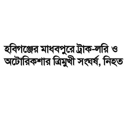
হবিগঞ্জের মাধবপুরে ট্রাক-লরি ও
অটোরিকশার ত্রিমুখী সংঘর্ষ, নিহত
২
অ-
অ+