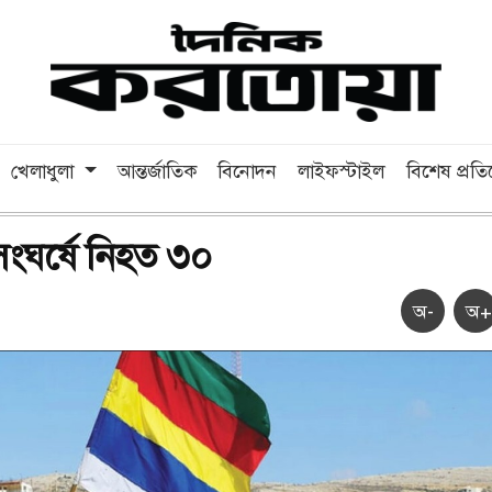
খেলাধুলা
আন্তর্জাতিক
বিনোদন
লাইফস্টাইল
বিশেষ প্রত
সংঘর্ষে নিহত ৩০
অ-
অ+