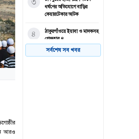
৩
ধর্ষণের অভিযোগে বাড়ির
কেয়ারটেকার আটক
ঠাকুরগাঁওয়ে ইয়াবা ও মাদকসহ
৪
গ্রেফতার ৪
সর্বশেষ সব খবর
শেখ হাসিনাকে ভারত
৫
গণমাধ্যমে কথা বলতে দিলো
কেন— প্রশ্ন স্বরাষ্ট্রমন্ত্রীর
দিনাজপুরে মাছ ধরাকে কেন্দ্র
৬
করে বড় ভাই ও ভাতিজার
আঘাতে ছোট ভাইয়ের মৃত্যু,
আটক ১
িগোষ্ঠীর
েন আরও