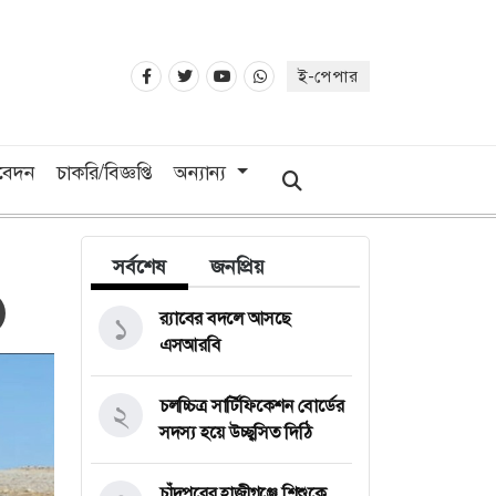
ই-পেপার
িবেদন
চাকরি/বিজ্ঞপ্তি
অন্যান্য
সর্বশেষ
জনপ্রিয়
র‍্যাবের বদলে আসছে
১
এসআরবি
চলচ্চিত্র সার্টিফিকেশন বোর্ডের
২
সদস্য হয়ে উচ্ছ্বসিত দিঠি
চাঁদপুরের হাজীগঞ্জে শিশুকে