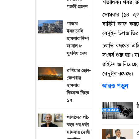
শতাধিক। খবর, রয়
গণ্ডকী প্রদেশ
সোমবার (১৪ জুলা
বাহিনী কাজ করবে।
গাজায়
ইসরায়েলি
বেদুইন উপজাতির 
হামলার নিন্দা
চলতি বছরের এপ্রি
জানাল ৮
মুসলিম দেশ
সংঘর্ষ শুরু হয়। 
রাইটস জানিয়েছে,
রাশিয়ার ড্রোন-
বেদুইন রয়েছে।
ক্ষেপণাস্ত্র
আরও পড়ুন
হামলায়
কিয়েভে নিহত
১৭
ঠ
খালাসের পাঁচ
বছর পর ধর্ষণ
মামলায় দোষী
শ