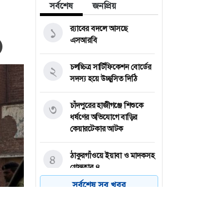
সর্বশেষ
জনপ্রিয়
র‍্যাবের বদলে আসছে
১
এসআরবি
চলচ্চিত্র সার্টিফিকেশন বোর্ডের
২
সদস্য হয়ে উচ্ছ্বসিত দিঠি
চাঁদপুরের হাজীগঞ্জে শিশুকে
৩
ধর্ষণের অভিযোগে বাড়ির
কেয়ারটেকার আটক
ঠাকুরগাঁওয়ে ইয়াবা ও মাদকসহ
৪
গ্রেফতার ৪
সর্বশেষ সব খবর
শেখ হাসিনাকে ভারত
৫
গণমাধ্যমে কথা বলতে দিলো
কেন— প্রশ্ন স্বরাষ্ট্রমন্ত্রীর