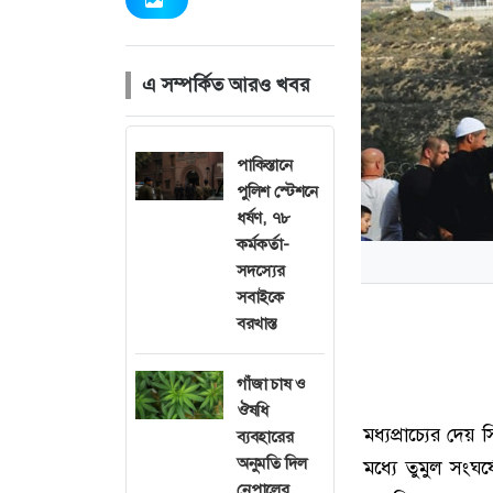
এ সম্পর্কিত আরও খবর
পাকিস্তানে
পুলিশ স্টেশনে
ধর্ষণ, ৭৮
কর্মকর্তা-
সদস্যের
সবাইকে
বরখাস্ত
গাঁজা চাষ ও
ঔষধি
মধ্যপ্রাচ্যের দেয় 
ব্যবহারের
অনুমতি দিল
মধ্যে তুমুল সং
নেপালের