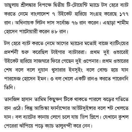
ডাম্বুলায় শ্রীলঙ্কার বিপক্ষে দ্বিতীয় টি-টোয়েন্টি ম্যাচে টস হেরে ব্যাট
করতে নেমে বাংলাদেশ ৭ উইকেট হারিয়ে সংগ্রহ করেছে ১৭৭
রান। অধিনায়ক লিটন দাস সর্বোচ্চ ৭৬ রান করেন। এছাড়া শামীম
হোসেন পাটোয়ারী করেন ৪৮ রান।
টস হেরে ব্যাট করতে নেমে আগের ম্যাচের মতোই বাজে ব্যাটিংয়ের
প্রদর্শনী শুরু করেছিল টাইগার ব্যাটাররা। প্রথম দুই ওভারেই
উইকেট হারিয়ে সাজঘরে ফিরে গেছেন দুই ওপেনার। প্রথম ওভারের
শেষ বলে বলে নুয়ান থুসারার ইনসুইং বলে বোল্ড হয়ে যান
পারভেজ হোসেন ইমন। ৩ বল খেলে একটি রানও করতে পারেননি
তিনি।
তানজিদ হাসান তামিম কিছুক্ষণ টিকে থাকতে পারলে ঝড়ের গতিতে
রান ওঠে। কিন্তু আভিস্কা ফার্নান্দোর আউটসুইঙ্গার বলে শট খেলতে
যান। বল ব্যাটের কানায় লেগে চলে যায় ডিপ স্লিপে। যেখানে কুশল
পেরেরা ঝাঁপিয়ে পড়ে ক্যাচ তালুবন্দী করে নেন।