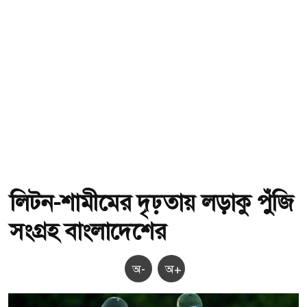
লিটন-শামীমের দৃঢ়তায় লড়াকু পুঁজি
সংগ্রহ বাংলাদেশের
অ-
অ+