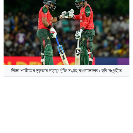
লিটন-শামীমের দৃঢ়তায় লড়াকু পুঁজি সংগ্রহ বাংলাদেশের। ছবি সংগৃহীত