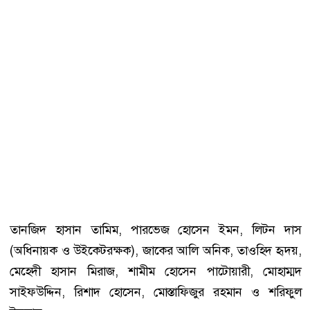
তানজিদ হাসান তামিম, পারভেজ হোসেন ইমন, লিটন দাস
(অধিনায়ক ও উইকেটরক্ষক), জাকের আলি অনিক, তাওহিদ হৃদয়,
মেহেদী হাসান মিরাজ, শামীম হোসেন পাটোয়ারী, মোহাম্মদ
সাইফউদ্দিন, রিশাদ হোসেন, মোস্তাফিজুর রহমান ও শরিফুল