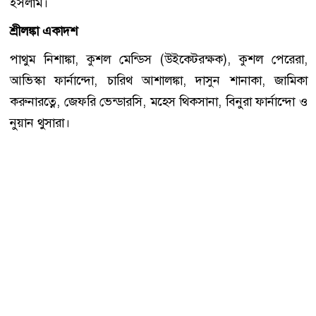
ইসলাম।
শ্রীলঙ্কা একাদশ
পাথুম নিশাঙ্কা, কুশল মেন্ডিস (উইকেটরক্ষক), কুশল পেরেরা,
আভিস্কা ফার্নান্দো, চারিথ আশালঙ্কা, দাসুন শানাকা, জামিকা
করুনারত্নে, জেফরি ভেন্ডারসি, মহেস থিকসানা, বিনুরা ফার্নান্দো ও
নুয়ান থুসারা।