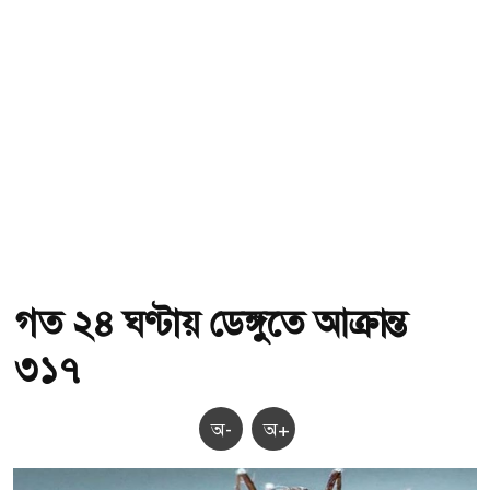
গত ২৪ ঘণ্টায় ডেঙ্গুতে আক্রান্ত
৩১৭
অ-
অ+