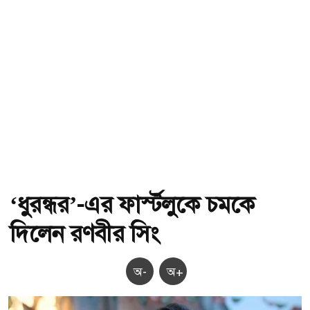
‘ধুরন্ধর’-এর ফার্স্টলুকে চমকে
দিলেন রণবীর সিং
অ-
অ+