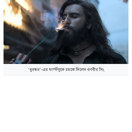
‘ধুরন্ধর’-এর ফার্স্টলুকে চমকে দিলেন রণবীর সিং