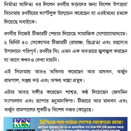
নির্মাতা আদিত্য ধর দিলেন রণবীর ভক্তদের জন্য বিশেষ উপহার!
সিনেমায় রণবীরের ফার্স্টলুক উন্মোচন করেছেন যা এরইমধ্যে চমকে
দিয়েছে সবাইকে।
রণবীর নিজেই টিজারটি শেয়ার দিয়েছে সামাজিক যোগাযোমাধ্যমে।
২ মিনিট ৪০ সেকেন্ডের টিজারটি রোমাঞ্চ, হিংস্রতা এবং রহস্যের
উপাদানে পরিপূর্ণ। রণবীর সিং এমন এক অবতারে জ্বলজ্বল করছেন
যা আগে কখনও দেখা যায়নি।
এই সিনেমায় আরও অভিনয় করেছেন আর মাধবন, অর্জুন
রামপাল, সঞ্জয় দত্ত এবং অক্ষয় খান্না প্রমুখ।
এটার আবহ সঙ্গীত করেছেন শাশ্বত, কণ্ঠ দিয়েছেন জেসমিন
স্যান্ডলাস এবং র‍্যাপার হনুমানকিন্ড। টিজারে আর মাধবন এবং
অর্জুন রামপালের লুকটিও বিশেষ নজর কেড়েছে।