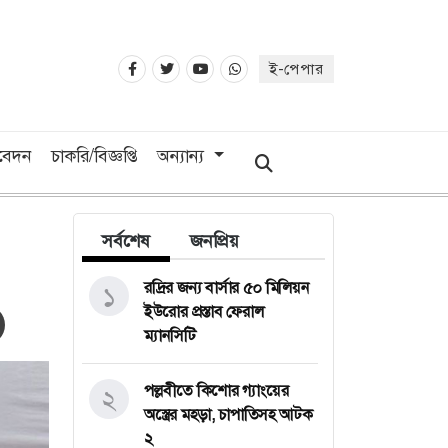
ই-পেপার
িবেদন
চাকরি/বিজ্ঞপ্তি
অন্যান্য
সর্বশেষ
জনপ্রিয়
রদ্রির জন্য বার্সার ৫০ মিলিয়ন
১
ইউরোর প্রস্তাব ফেরাল
ম্যানসিটি
পল্লবীতে কিশোর গ্যাংয়ের
২
অস্ত্রের মহড়া, চাপাতিসহ আটক
২