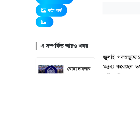
ফটো কার্ড
এ সম্পর্কিত আরও খবর
বোমা হামলার
শঙ্কায় সারা
দেশে পুলিশের
হাই অ্যালার্ট
জারি
১৯৭১ সালের
যুদ্ধ ছিল
জনতার,
কোনো