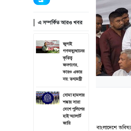
এ সম্পর্কিত আরও খবর
জুলাই
গণঅভ্যুত্থানের
কৃতিত্ব
জনগণের,
কারও একার
নয়: তথ্যমন্ত্রী
বোমা হামলার
শঙ্কায় সারা
দেশে পুলিশের
হাই অ্যালার্ট
জারি
বাংলাদেশে ভবিষ