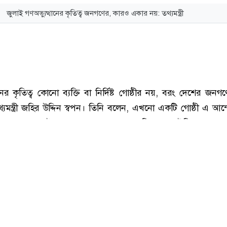
জুলাই গণঅভ্যুত্থানের কৃতিত্ব জনগণের, কারও একার নয়: তথ্যমন্ত্রী