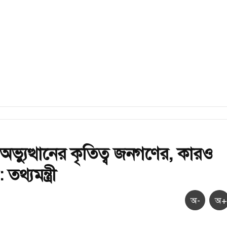
অভ্যুত্থানের কৃতিত্ব জনগণের, কারও
থ্যমন্ত্রী
অ-
অ+