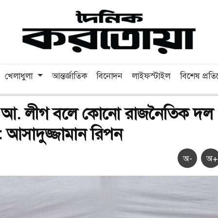
খেলাধুলা
আন্তর্জাতিক
বিনোদন
লাইফস্টাইল
বিশেষ প্রত
ে আ. লীগ বলে কোনো রাজনৈতিক দল
: আসাদুজ্জামান রিপন
অ-
অ+