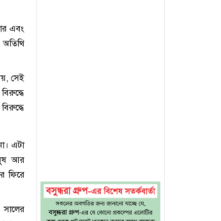
তার এবং
ান অতিথি
য়, সেই
িরুদ্ধে
িরুদ্ধে
না। এটা
ানুষ আর
ের ফিরে
৪ সালের