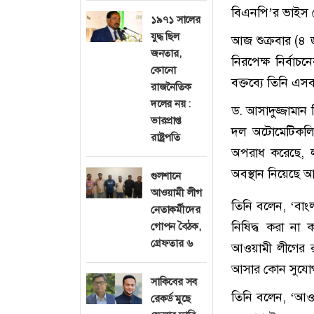
বিএনপি’র ভাইস চে
১৯৭১ সালের
যুদ্ধ ছিল
আজ শুক্রবার (৪ জ
জনতার,
নিরপেক্ষ নির্বাচ
কোনো
বক্তব্যে তিনি এ
রাজনৈতিক
দলের নয় :
ড. আসাদুজ্জামান
ভারপ্রাপ্ত
দল অটোমেটিকলি ব
রাষ্ট্রপতি
অপরাধ করেছে, লুট
অবস্থান নিয়েছে 
গুলশানে
আওয়ামী লীগ
তিনি বলেন, ‘বা
নেতাকর্মীদের
নিষিদ্ধ করা না
গোপন বৈঠক,
গ্রেফতার ৬
আওয়ামী লীগের 
আসার কোন সুযোগ
সাকিবের সব
তিনি বলেন, ‘আওয
রেকর্ড মুছে