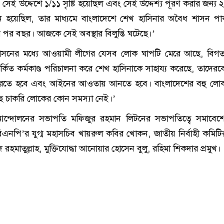
়। সেই উদ্দেশে ১/১১ সৃষ্টি হয়েছিল এবং সেই উদ্দেশ্য পূরণ করার জন্
চন হয়েছিল, তার মাধ্যমে বাংলাদেশে শেখ হাসিনার অবৈধ শাসন পা
ের পর বছর। আজকে সেই অবস্থার বিলুপ্তি ঘটেছে।’
রশাসনের মধ্যে আওয়ামী লীগের যেসব লোক ঘাপটি মেরে আছে, বিগ
িতর্কিত কর্মকাণ্ড পরিচালনা করে শেখ হাসিনাকে সাহায্য করেছে, তাদের
করতে হবে এবং আইনের আওতায় আনতে হবে। বাংলাদেশের বহু লো
ছে চাকরি লোকের কোন সমস্যা নেই।’
আন্দোলনের সভাপতি মফিজুর রহমান লিটনের সভাপতিত্বে সমাবে
িএনপি’র যুগ্ম মহাসচিব খায়রুল কবির খোকন, জাতীয় নির্বাহী কমিটি
দ রহমাতুল্লাহ, মুক্তিযোদ্ধা আনোয়ার হোসেন বুলু, রহিমা শিকদার প্রমুখ।