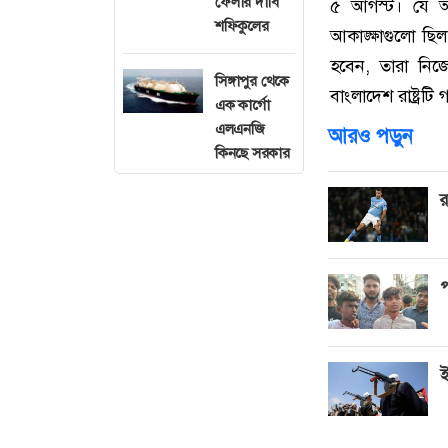
ফেলার দাবি
৫ আগস্ট। যে আ
শফিকুলের
আকাঙ্ক্ষাগুলো ছিল 
হবেন, তারা নিজে
সিঙ্গাপুর থেকে
বাংলাদেশ রাষ্ট্রটি
এক কার্গো
এলএনজি
আরও পড়ুন
কিনছে সরকার
র
প
ই