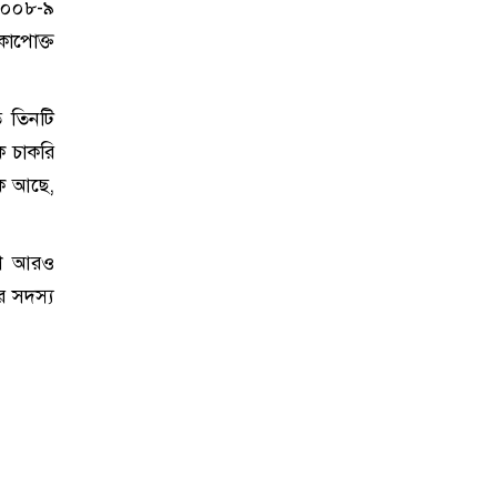
য ২০০৮-৯
কাপোক্ত
ত তিনটি
কে চাকরি
ক আছে,
শে আরও
র সদস্য