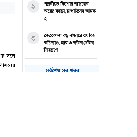
পল্লবীতে কিশোর গ্যাংয়ের
২
অস্ত্রের মহড়া, চাপাতিসহ আটক
২
নেত্রকোনা বড় বাজারে ভয়াবহ
৩
অগ্নিকাণ্ড, প্রায় ৩ ঘণ্টার চেষ্টায়
নিয়ন্ত্রণে
কয়েক ডজন
৪
সর্বশেষ সব খবর
অভিবাসনপ্রত্যাশীকে উদ্ধার
গ্রিসের, বেশিরভাগ বাংলাদেশি
জুলাই গণঅভ্যুত্থানের কৃতিত্ব
৫
জনগণের, কারও একার নয়:
তথ্যমন্ত্রী
ভারত থেকে ২ দশমিক ৩
৬