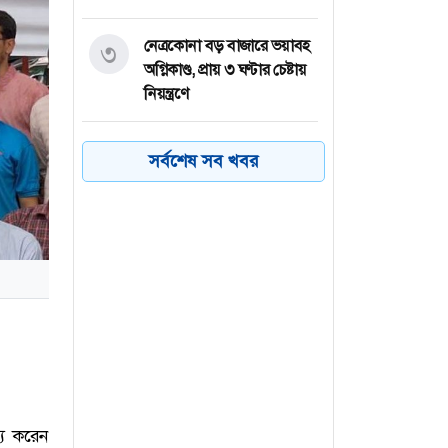
নেত্রকোনা বড় বাজারে ভয়াবহ
৩
অগ্নিকাণ্ড, প্রায় ৩ ঘণ্টার চেষ্টায়
নিয়ন্ত্রণে
কয়েক ডজন
৪
সর্বশেষ সব খবর
অভিবাসনপ্রত্যাশীকে উদ্ধার
গ্রিসের, বেশিরভাগ বাংলাদেশি
জুলাই গণঅভ্যুত্থানের কৃতিত্ব
৫
জনগণের, কারও একার নয়:
তথ্যমন্ত্রী
ভারত থেকে ২ দশমিক ৩
৬
মেট্রিক টন টিয়ার গ্যাস
আমদানি
্য করেন