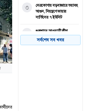
নেত্রকোণায় বড়বাজারে ভয়াবহ
৩
আগুন, নিয়ন্ত্রণে ফায়ার
সার্ভিসের ৭ ইউনিট
গুলশানে আওয়ামী লীগ
৪
নেতাকর্মীদের গোপন বৈঠক,
সর্বশেষ সব খবর
গ্রেফতার ৬
পাবনার চাটমোহরে আমন
৫
রোপণে ব্যস্ত চাষিরা
া
নানা সমস্যায় জর্জরিত
৬
রাণীনগরের বৃহত্তম চকাদিন
মাদ্রাসা-এতিমখানা
ষার্থীদের