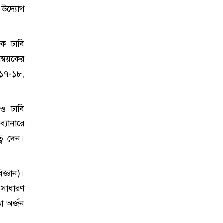
া উদ্যোগ
েক ঢাবি
ন্বয়কের
১৭-১৮,
 ও ঢাবি
্যানারে
্ব দেন।
জ্ঞান)।
 সাধারণ
া অর্জন