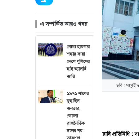
এ সম্পর্কিত আরও খবর
বোমা হামলার
শঙ্কায় সারা
দেশে পুলিশের
হাই অ্যালার্ট
জারি
ছবি : সংগৃহ
১৯৭১ সালের
যুদ্ধ ছিল
জনতার,
কোনো
রাজনৈতিক
দলের নয় :
ঢাবি প্রতিনিধি :
বাং
ভারপ্রাপ্ত