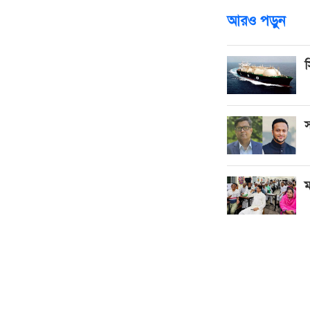
আরও পড়ুন
স
স
ম