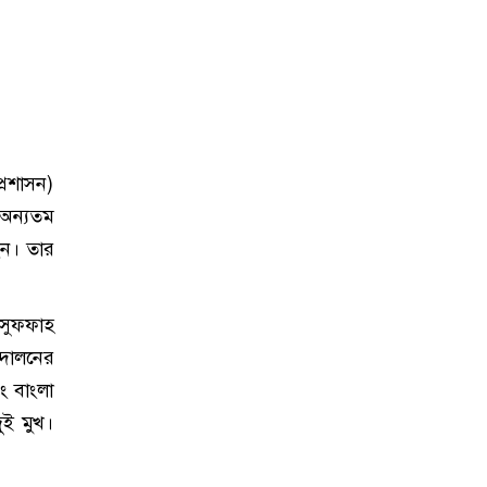
্রশাসন)
 অন্যতম
েন। তার
 সুফফাহ
্দোলনের
বং বাংলা
ুই মুখ।