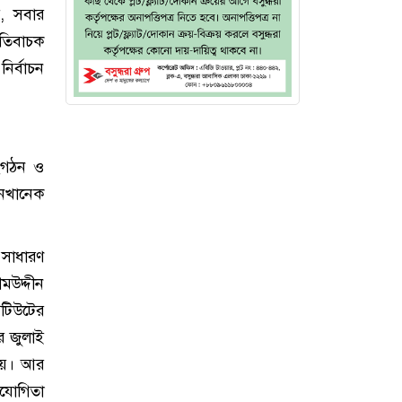
ই, সবার
েতিবাচক
ির্বাচন
সংগঠন ও
ডজনখানেক
 সাধারণ
মউদ্দীন
িটিউটের
র জুলাই
িয়ে। আর
িযোগিতা