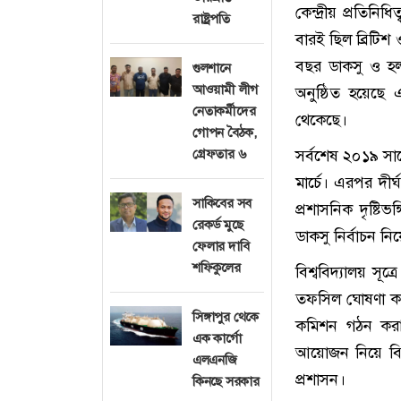
কেন্দ্রীয় প্রতিন
রাষ্ট্রপতি
বারই ছিল ব্রিটিশ
বছর ডাকসু ও হল
গুলশানে
আওয়ামী লীগ
অনুষ্ঠিত হয়েছে এ
নেতাকর্মীদের
থেকেছে।
গোপন বৈঠক,
গ্রেফতার ৬
সর্বশেষ ২০১৯ সাল
মার্চে। এরপর দী
সাকিবের সব
প্রশাসনিক দৃষ্টি
রেকর্ড মুছে
ডাকসু নির্বাচন নি
ফেলার দাবি
শফিকুলের
বিশ্ববিদ্যালয় স
তফসিল ঘোষণা করা 
সিঙ্গাপুর থেকে
কমিশন গঠন করা হ
এক কার্গো
আয়োজন নিয়ে বিভি
এলএনজি
প্রশাসন।
কিনছে সরকার