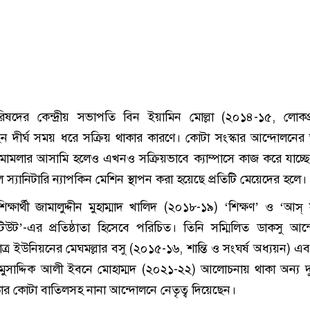
রিষদের কেন্দ্রীয় সভাপতি বিন ইয়ামিন মোল্লা (২০১৪-১৫, লোকপ
 দীর্ঘ সময় ধরে সক্রিয় থাকার কারণে। কোটা সংস্কার আন্দোলনের
ামলার আসামি হলেও এখনও সক্রিয়ভাবে ক্যাম্পাসে কাজ করে যাচ্ছ
 স্যানিটারি ন্যাপকিন মেশিন স্থাপন করা হয়েছে প্রতিটি মেয়েদের হলে।
্ষার্থী জামালুদ্দীন মুহাম্মাদ খালিদ (২০১৮-১৯) ‘শিক্ষণ’ ও ‘আস্
িউট’-এর প্রতিষ্ঠাতা হিসেবে পরিচিত। তিনি সম্মিলিত ডাকসু আন
ছাত্র ইউনিয়নের মেঘমল্লার বসু (২০১৫-১৬, শান্তি ও সংঘর্ষ অধ্যয়ন) এ
্থী মুসাদ্দিক আলী ইবনে মোহাম্মদ (২০২১-২২) আলোচনায় থাকা অন্য দ
জেন্ডার কোটা বাতিলসহ নানা আন্দোলনে নেতৃত্ব দিয়েছেন।