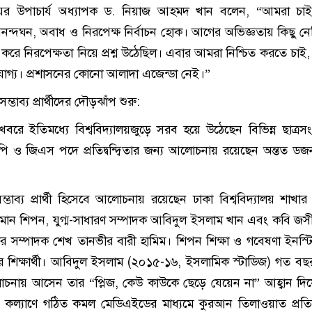
যালয়ের উপাচার্য অধ্যাপক ড. নিয়াজ আহমদ খান বলেন, “আমরা চা
ন্দঘন, অবাধ ও নিরপেক্ষ নির্বাচন হোক। আগের অভিজ্ঞতায় কিছু ন
ে নিরপেক্ষতা নিয়ে প্রশ্ন উঠেছিল। এবার আমরা নিশ্চিত করতে চাই, ন
হণযোগ্য। প্রশাসনের কোনো আলাদা এজেন্ডা নেই।”
ভাব্য প্রার্থীদের দৌড়ঝাঁপ শুরু:
 খবরে ইতিমধ্যে বিশ্ববিদ্যালয়জুড়ে সরব হয়ে উঠেছেন বিভিন্ন ছাত্র
ীরা। ভিপি ও জিএস পদে প্রতিদ্বন্দ্বিতার জন্য আলোচনায় রয়েছেন অন্তত 
সম্ভাব্য প্রার্থী হিসেবে আলোচনায় রয়েছেন ঢাকা বিশ্ববিদ্যালয় শাখার
জামান শিপন, যুগ্ম-সাধারণ সম্পাদক আবিদুল ইসলাম খান এবং কবি জসী
চার সম্পাদক শেখ তানভীর বারী হামিম। শিপন শিক্ষা ও গবেষণা ইনস্ট
শিক্ষার্থী। আবিদুল ইসলাম (২০১৫-১৬, ইসলামিক স্টাডিজ) গত বছ
লোচনায় আসেন তার “প্লিজ, কেউ কাউকে ছেড়ে যেয়েন না” আহ্বান দ
ীদের কল্যাণে গঠিত কমল মেডিএইডের মাধ্যমে কুরআন তিলাওয়াত প্রত