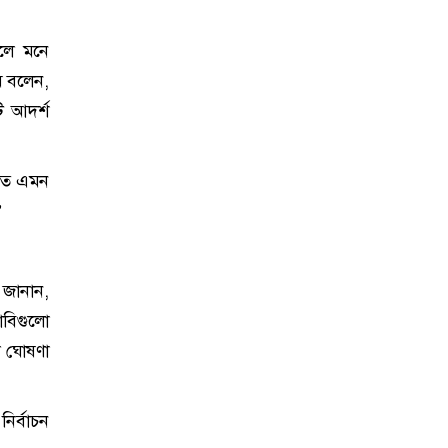
বলে মনে
াম বলেন,
ি আদর্শ
ুতে এমন
”
 জানান,
াবিগুলো
ল ঘোষণা
ির্বাচন