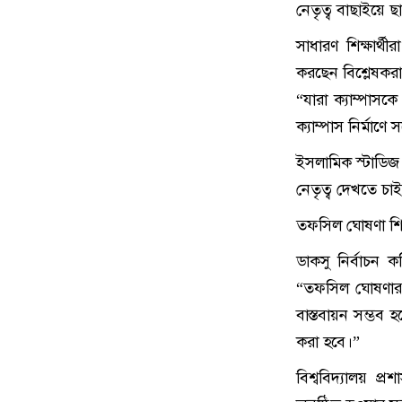
নেতৃত্ব বাছাইয়ে ছা
সাধারণ শিক্ষার্থ
করছেন বিশ্লেষকরা
“যারা ক্যাম্পাস
ক্যাম্পাস নির্মাণে
ইসলামিক স্টাডিজ
নেতৃত্ব দেখতে চাই
তফসিল ঘোষণা শি
ডাকসু নির্বাচন 
“তফসিল ঘোষণার 
বাস্তবায়ন সম্ভব 
করা হবে।”
বিশ্ববিদ্যালয় প্