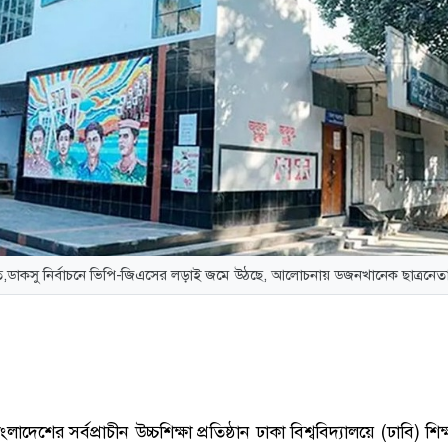
ীত,ডাকসু নির্বাচনে ভিপি-জিএসের লড়াই জমে উঠছে, আলোচনায় ডজনখানেক ছাত্রনেত
লাদেশের সর্বপ্রাচীন উচ্চশিক্ষা প্রতিষ্ঠান ঢাকা বিশ্ববিদ্যালয়ে (ঢাবি) শিক্