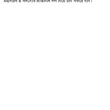
মহাসচিব ৯ সদস্যের প্রতিনিধি দল নিয়ে চীন সফরে যান।