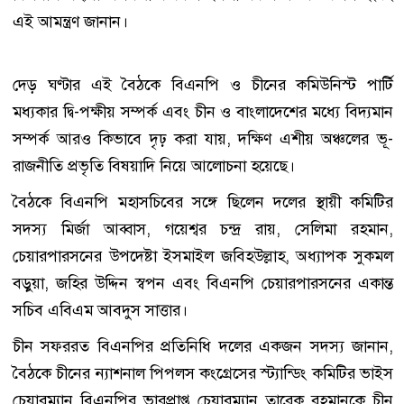
এই আমন্ত্রণ জানান।
দেড় ঘণ্টার এই বৈঠকে বিএনপি ও চীনের কমিউনিস্ট পার্টি
মধ্যকার দ্বি-পক্ষীয় সম্পর্ক এবং চীন ও বাংলাদেশের মধ্যে বিদ্যমান
সম্পর্ক আরও কিভাবে দৃঢ় করা যায়, দক্ষিণ এশীয় অঞ্চলের ভূ-
রাজনীতি প্রভৃতি বিষয়াদি নিয়ে আলোচনা হয়েছে।
বৈঠকে বিএনপি মহাসচিবের সঙ্গে ছিলেন দলের স্থায়ী কমিটির
সদস্য মির্জা আব্বাস, গয়েশ্বর চন্দ্র রায়, সেলিমা রহমান,
চেয়ারপারসনের উপদেষ্টা ইসমাইল জবিহউল্লাহ, অধ্যাপক সুকমল
বড়ুয়া, জহির উদ্দিন স্বপন এবং বিএনপি চেয়ারপারসনের একান্ত
সচিব এবিএম আবদুস সাত্তার।
চীন সফররত বিএনপির প্রতিনিধি দলের একজন সদস্য জানান,
বৈঠকে চীনের ন্যাশনাল পিপলস কংগ্রেসের স্ট্যান্ডিং কমিটির ভাইস
চেয়ারম্যান বিএনপির ভারপ্রাপ্ত চেয়ারম্যান তারেক রহমানকে চীন