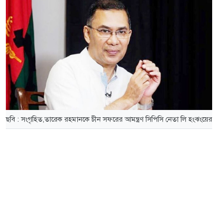
ছবি : সংগৃহিত,তারেক রহমানকে চীন সফরের আমন্ত্রণ সিপিসি নেতা লি হংঝংয়ের