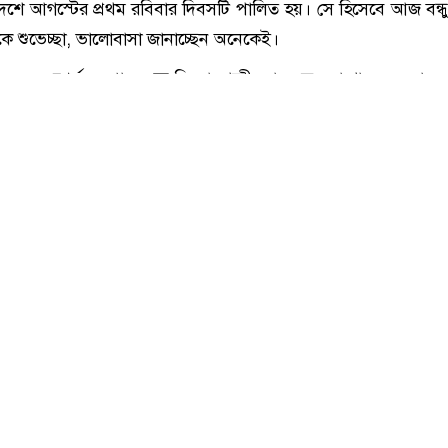
সংগৃহীত,আজ বন্ধু দিবস
 :
জাতিসংঘের ঘোষণা অনুযায়ী বন্ধু দিবস ৩০ জুলাই। তবে বাংল
 দেশে আগস্টের প্রথম রবিবার দিবসটি পালিত হয়। সে হিসেবে আজ বন্ধ
ধুকে শুভেচ্ছা, ভালোবাসা জানাচ্ছেন অনেকেই।
এমন এক সম্পর্ক, যেখানে রক্ত কিংবা আত্মীয়তার বন্ধন না থাকলেও তার 
থাকে। সব বোঝাপড়ার আর প্রশান্তির আশ্রয়স্থল যেন বন্ধু। সেই বন্ধু