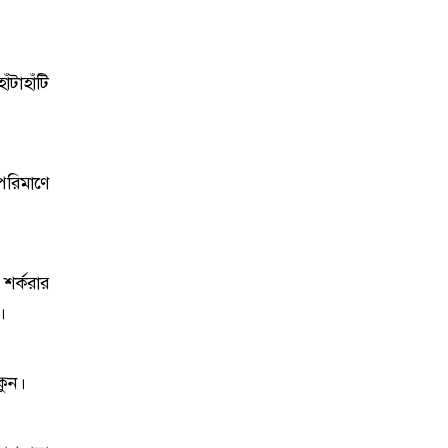
টাহাঁটি
পরিমাণে
শর্করার
।
কুন।