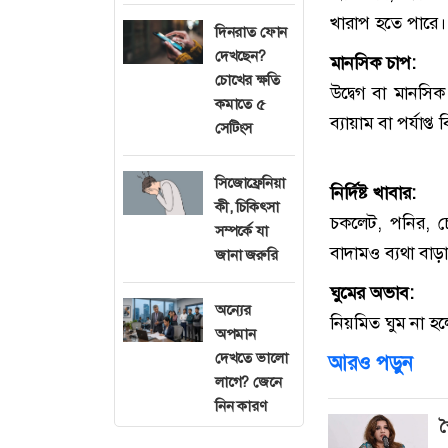
খারাপ হতে পারে। 
দিনরাত ফোন
দেখছেন?
মানসিক চাপ:
চোখের ক্ষতি
উদ্বেগ বা মানসি
কমাতে ৫
ব্যায়াম বা পর্যাপ্ত 
সেটিংস
সিজোফ্রেনিয়া
নির্দিষ্ট খাবার:
কী, চিকিৎসা
চকলেট, পনির, চে
সম্পর্কে যা
বাদামও ব্যথা বাড়
জানা জরুরি
ঘুমের অভাব:
অন্যের
নিয়মিত ঘুম না হলে
অপমান
দেখতে ভালো
আরও পড়ুন
লাগে? জেনে
নিন কারণ
স