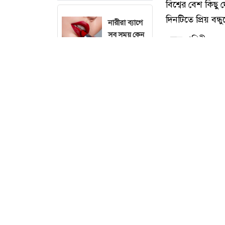
নারীরা ব্যাগে
সব সময় কেন
লিপস্টিক
রাখেন
যে ৫ লক্ষণ
দেখেই বুঝতে
পারবেন মাছ
তাজা কি না
লাইফস্টাইল ডেস্ক
দিনরাত ফোন
বিশ্বের বেশ কিছু
দেখছেন?
চোখের ক্ষতি
দিনটিতে প্রিয় বন্
কমাতে ৫
বন্ধুত্ব পৃথিবীর 
সেটিংস
এবং নিবিড় বন্ধন 