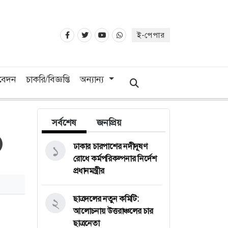
ই-পেপার
িবেদন
চাকরি/বিজ্ঞপ্তি
অন্যান্য
সর্বশেষ
জনপ্রিয়
ঢাকার চারপাশের নদীদূষণ
১
রোধে কর্মপরিকল্পনার নির্দেশ
প্রধানমন্ত্রীর
ছাত্রদলের নতুন কমিটি:
২
আলোচনায় উত্তরাঞ্চলের চার
ছাত্রনেতা