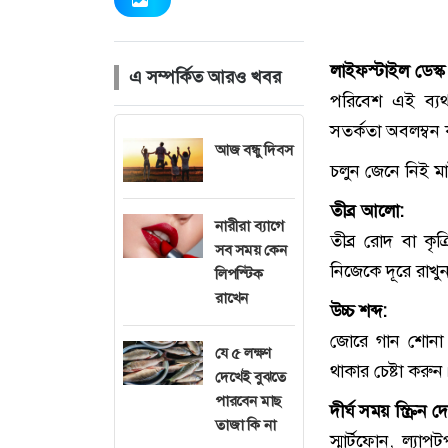
লাইফস্টাইল ডেস্ক
এ সম্পর্কিত আরও খবর
পরিবেশ এই ব্যথ
সতর্কতা অবলম্বন 
আজ বন্ধু দিবস
চলুন জেনে নিই 
তীব্র আলো:
নারীরা ব্যাগে
তীব্র রোদ বা কৃ
সব সময় কেন
নিজেকে দূরে রাখু
লিপস্টিক
রাখেন
উচ্চ শব্দ:
জোরে গান শোনা ব
যে ৫ লক্ষণ
থাকার চেষ্টা করুন
দেখেই বুঝতে
পারবেন মাছ
দীর্ঘ সময় স্ক্রিন দ
তাজা কি না
স্মার্টফোন, ল্যা