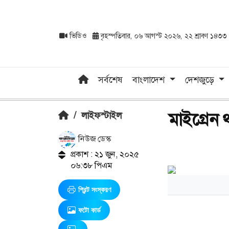
ভিডিও
বৃহস্পতিবার, ০৬ আগস্ট ২০২৬, ২২ শ্রাবণ ১৪৩৩
সর্বশেষ
বাংলাদেশ
দেশজুড়ে
মাইগ্রেন
/
লাইফস্টাইল
নিউজ ডেস্ক
প্রকাশ : ২১ জুন, ২০২৫
০৬:৩৮ পিএম
প্রিন্ট সংস্করণ
ফটো কার্ড