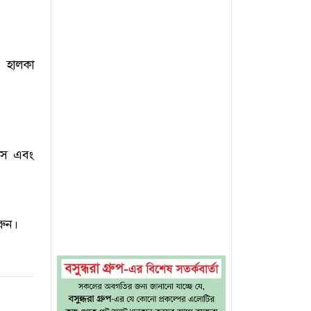
, হালকা
ুটস এবং
রুন।