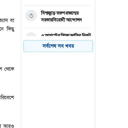
বিশ্বজুড়ে তরুণ প্রজন্মের
৩
ভ্যাস বা
সরকারবিরোধী আন্দোলন
ে কিছু
৫ আগস্টের শিক্ষা জাতির নিকট
৪
অনুসরণীয়
সর্বশেষ সব খবর
সাবেক নৌ-বাহিনী প্রধান
৫
মাহবুব আলী খানের শাহাদাত
েশ থেকে
বার্ষিকী আজ
সব ধরনের সংকট সমাধানে
৬
প্রধানমন্ত্রী কাজ করে যাচ্ছেন:
পরিবেশে
রিজভী
্থা আরও