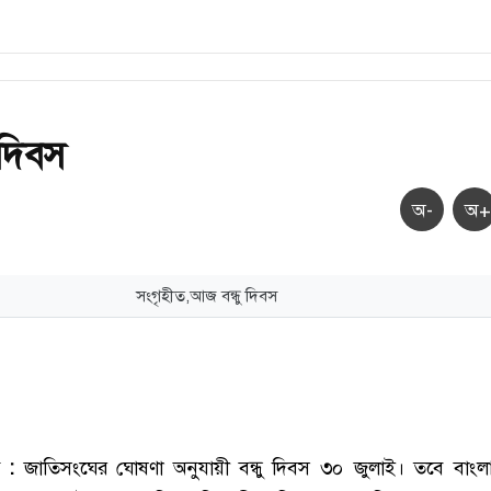
 দিবস
অ-
অ+