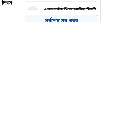
৫ আগস্টের শিক্ষা জাতির নিকট
৪
অনুসরণীয়
সর্বশেষ সব খবর
সাবেক নৌ-বাহিনী প্রধান
৫
মাহবুব আলী খানের শাহাদাত
বার্ষিকী আজ
সব ধরনের সংকট সমাধানে
৬
প্রধানমন্ত্রী কাজ করে যাচ্ছেন:
রিজভী
াদেশসহ
ু দিবস।
চেয়ে গাঢ়
কে নিয়ে