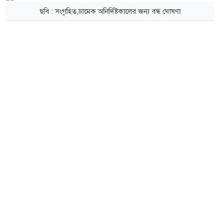
ছবি : সংগৃহিত,ঢামেক অনির্দিষ্টকালের জন্য বন্ধ ঘোষণা