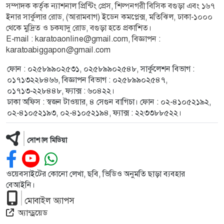
সম্পাদক কর্তৃক ন্যাশনাল প্রিন্টিং প্রেস, শিল্পনগরী বিসিক বগুড়া এবং ১৬৭
ইনার সার্কুলার রোড, (আরামবাগ) ইডেন কমপ্লেক্স, মতিঝিল, ঢাকা-১০০০
থেকে মুদ্রিত ও চকযাদু রোড, বগুড়া হতে প্রকাশিত।
E-mail : karatoaonline@gmail.com, বিজ্ঞাপন :
karatoabiggapon@gmail.com
ফোন : ০২৫৮৯৯০২৫৩১, ০২৫৮৯৯০২৫৪৮, সার্কুলেশন বিভাগ :
০১৭১৩২২৮৪৬৬, বিজ্ঞাপন বিভাগ : ০২৫৮৯৯০২৫৪৭,
০১৭১৩-২২৮৪৪৮, ফ্যাক্স : ৬০৪২২।
ঢাকা অফিস : স্বজন টাওয়ার, ৪ সেগুন বাগিচা। ফোন : ০২-৪১০৫২১৯২,
০২-৪১০৫২১৯৩, ০২-৪১০৫২১৯৪, ফ্যাক্স : ২২৩৩৮৮৫২২।
সোশ্যাল মিডিয়া
ওয়েবসাইটের কোনো লেখা, ছবি, ভিডিও অনুমতি ছাড়া ব্যবহার
বেআইনি।
মোবাইল অ্যাপস
অ্যান্ড্রয়েড