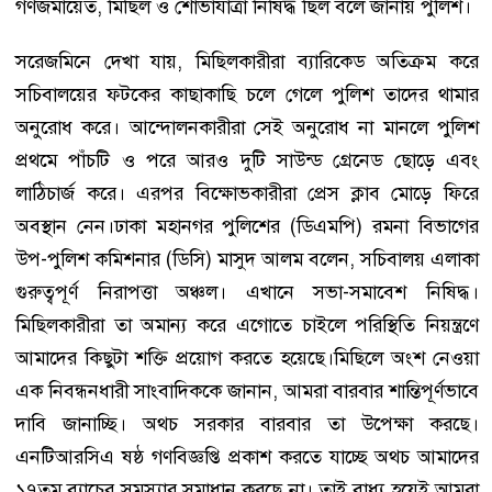
গণজমায়েত, মিছিল ও শোভাযাত্রা নিষিদ্ধ ছিল বলে জানায় পুলিশ।
সরেজমিনে দেখা যায়, মিছিলকারীরা ব্যারিকেড অতিক্রম করে
সচিবালয়ের ফটকের কাছাকাছি চলে গেলে পুলিশ তাদের থামার
অনুরোধ করে। আন্দোলনকারীরা সেই অনুরোধ না মানলে পুলিশ
প্রথমে পাঁচটি ও পরে আরও দুটি সাউন্ড গ্রেনেড ছোড়ে এবং
লাঠিচার্জ করে। এরপর বিক্ষোভকারীরা প্রেস ক্লাব মোড়ে ফিরে
অবস্থান নেন।ঢাকা মহানগর পুলিশের (ডিএমপি) রমনা বিভাগের
উপ-পুলিশ কমিশনার (ডিসি) মাসুদ আলম বলেন, সচিবালয় এলাকা
গুরুত্বপূর্ণ নিরাপত্তা অঞ্চল। এখানে সভা-সমাবেশ নিষিদ্ধ।
মিছিলকারীরা তা অমান্য করে এগোতে চাইলে পরিস্থিতি নিয়ন্ত্রণে
আমাদের কিছুটা শক্তি প্রয়োগ করতে হয়েছে।মিছিলে অংশ নেওয়া
এক নিবন্ধনধারী সাংবাদিককে জানান, আমরা বারবার শান্তিপূর্ণভাবে
দাবি জানাচ্ছি। অথচ সরকার বারবার তা উপেক্ষা করছে।
এনটিআরসিএ ষষ্ঠ গণবিজ্ঞপ্তি প্রকাশ করতে যাচ্ছে অথচ আমাদের
১৭তম ব্যাচের সমস্যার সমাধান করছে না। তাই বাধ্য হয়েই আমরা