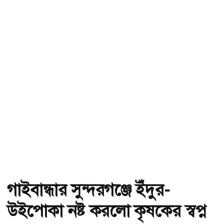
গাইবান্ধার সুন্দরগঞ্জে ইঁদুর-
উইপোকা নষ্ট করলো কৃষকের স্বপ্ন