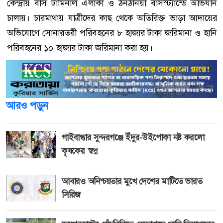
কেন্দ্রীয় বাস টার্মিনাল এলাকা ও ঠনঠনিয়া বাসস্ট্যান্ডে অভিযান
চালায়। চারমাথায় যাত্রীদের কাছ থেকে অতিরিক্ত ভাড়া আদায়ের
অভিযোগে সোনারতরী পরিবহনের ৮ হাজার টাকা জরিমানা ও হানি
পরিবহনের ১০ হাজার টাকা জরিমানা করা হয়।
আরও পড়ুন
গাইবান্ধার সুন্দরগঞ্জে ইঁদুর-উইপোকা নষ্ট করলো
কৃষকের স্বপ্ন
আবারও অনিশ্চয়তার মুখে দেশের মাটিতে ভারত
সিরিজ