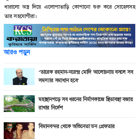
ধারালো অস্ত্র দিয়ে এলোপাতাড়ি কোপানো শুরু করে সোহেলসহ
তার সহযোগীরা।
আরও পড়ুন
‘তারেক রহমান-নরেন্দ্র মোদি আলোচনায় বসলে সব
সমস্যার সমাধান হবে’
মহাস্থানগড়ে সব ধরনের নির্মাণকাজে স্থিতাবস্থা বজায়
রাখার নির্দেশ
বিমানবন্দর থেকে অভিনেতা ডন গ্রেফতার