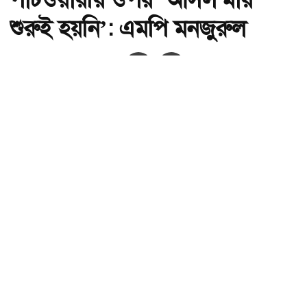
শুরুই হয়নি’: এমপি মনজুরুল
অ-
অ+
ছবি : সংগৃহীত, পাটওয়ারীর ওপর ‘আসল মার শুরুই হয়নি’: এমপি মনজুরুল