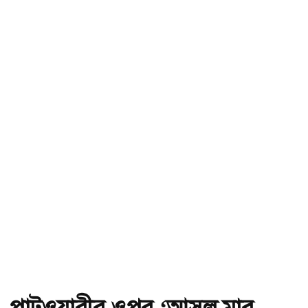
পাটওয়ারীর ওপর ‘আসল মার