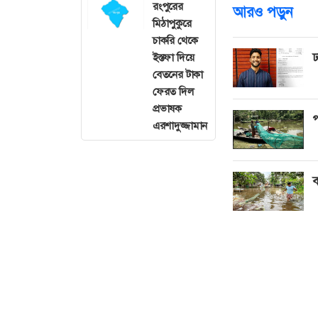
রংপুরের
আরও পড়ুন
মিঠাপুকুরে
চাকরি থেকে
ঢ
ইস্তফা দিয়ে
বেতনের টাকা
ফেরত দিল
প্রভাষক
প
এরশাদুজ্জামান
ব