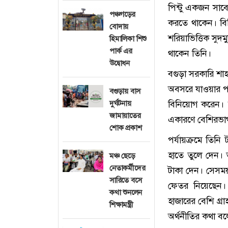
পিন্টু একজন সাবেক
পঞ্চগড়ের
করতে থাকেন। বিভি
বোদায়
শরিয়াভিত্তিক সুদম
হিমালিকা শিশু
পার্ক এর
থাকেন তিনি।
উদ্বোধন
বগুড়া সরকারি শা
অবসরে যাওয়ার পর 
বগুড়ায় বাস
দুর্ঘটনায়
বিনিয়োগ করেন। ত
জামায়াতের
একারণে বেশিরভাগ 
শোক প্রকাশ
পর্যায়ক্রমে তিন
হাতে তুলে দেন। ত
মঞ্চ ছেড়ে
নেতাকর্মীদের
টাকা দেন। সেসময়
সারিতে বসে
ফেতর নিয়েছেন।
কথা শুনলেন
হাজারের বেশি গ্র
শিক্ষামন্ত্রী
অর্থনীতির কথা বল