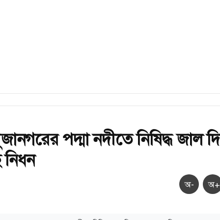
ুজানগরের পদ্মা নদীতে নিষিদ্ধ জাল দ
 নিধন
অ-
অ+