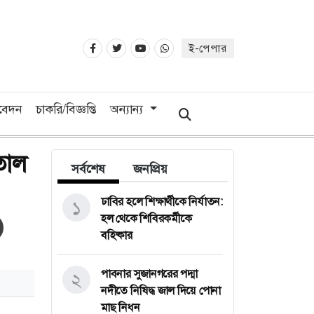
ই-পেপার
িবেদন
চাকরি/বিজ্ঞপ্তি
অন্যান্য
তাল
সর্বশেষ
জনপ্রিয়
ঢাবির হলে শিক্ষার্থীকে নির্যাতন:
১
হল থেকে শিবিরকর্মীকে
বহিষ্কার
পাবনার সুজানগরের পদ্মা
২
নদীতে নিষিদ্ধ জাল দিয়ে পোনা
মাছ নিধন