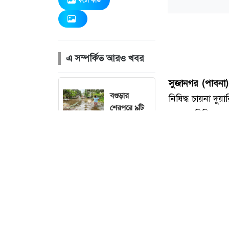
ফটো কার্ড
এ সম্পর্কিত আরও খবর
বগুড়ার
শেরপুরে ৯টি
গ্রামে পাঁচ বছর
ধরে স্থায়ী
জলাবদ্ধতা
পঞ্চগড়ের
বোদায়
হিমালিকা শিশু
পার্ক এর
উদ্বোধন