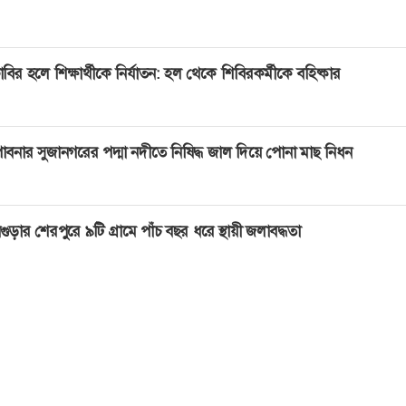
াবির হলে শিক্ষার্থীকে নির্যাতন: হল থেকে শিবিরকর্মীকে বহিষ্কার
াবনার সুজানগরের পদ্মা নদীতে নিষিদ্ধ জাল দিয়ে পোনা মাছ নিধন
গুড়ার শেরপুরে ৯টি গ্রামে পাঁচ বছর ধরে স্থায়ী জলাবদ্ধতা