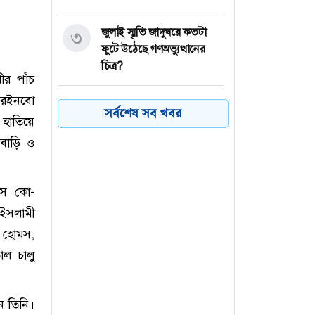
জুলাই স্মৃতি জাদুঘরে কতটা
৩
ফুটে উঠেছে গণঅভ্যুত্থানের
চিত্র?
র পাঁচ
‘রেইনবো
বগুড়ার শেরপুরে ৯টি গ্রামে পাঁচ
৪
সর্বশেষ সব খবর
 হাতিয়ে
বছর ধরে স্থায়ী জলাবদ্ধতা
 বাড়ি ও
পঞ্চগড়ের বোদায় হিমালিকা
৫
শিশু পার্ক এর উদ্বোধন
পাস কো-
 ইসলামী
বগুড়ায় বাস দুর্ঘটনায়
৬
জামায়াতের শোক প্রকাশ
ো হোমস,
ল চালু
েন তিনি।