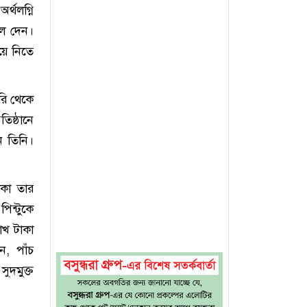
র্থলগ্নি
লে দেন।
িয়ে নিতে
রি থেকে
িষ্ঠানে
ন তিনি।
াকা তার
িন্টুকে
াখ টাকা
, পাঁচ
ুদমুক্ত