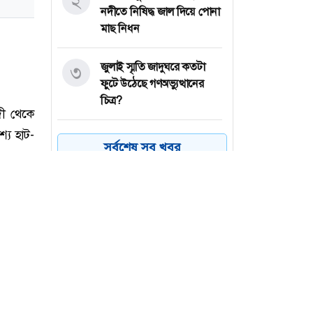
২
নদীতে নিষিদ্ধ জাল দিয়ে পোনা
মাছ নিধন
জুলাই স্মৃতি জাদুঘরে কতটা
৩
ফুটে উঠেছে গণঅভ্যুত্থানের
চিত্র?
বগুড়ার শেরপুরে ৯টি গ্রামে পাঁচ
৪
সর্বশেষ সব খবর
বছর ধরে স্থায়ী জলাবদ্ধতা
পঞ্চগড়ের বোদায় হিমালিকা
৫
শিশু পার্ক এর উদ্বোধন
বগুড়ায় বাস দুর্ঘটনায়
৬
জামায়াতের শোক প্রকাশ