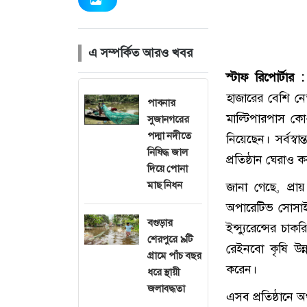
এ সম্পর্কিত আরও খবর
স্টাফ রিপোর্টার :
হাজারের বেশি নেত
পাবনার
মাল্টিপারপাস কো
সুজানগরের
পদ্মা নদীতে
নিয়েছেন। সর্বস্ব
নিষিদ্ধ জাল
প্রতিষ্ঠান ঘেরাও
দিয়ে পোনা
মাছ নিধন
জানা গেছে, প্র
অপারেটিভ সোসাইটি
বগুড়ার
ইন্স্যুরেন্সের চ
শেরপুরে ৯টি
রেইনবো কৃষি উন
গ্রামে পাঁচ বছর
করেন।
ধরে স্থায়ী
জলাবদ্ধতা
এসব প্রতিষ্ঠানে অ