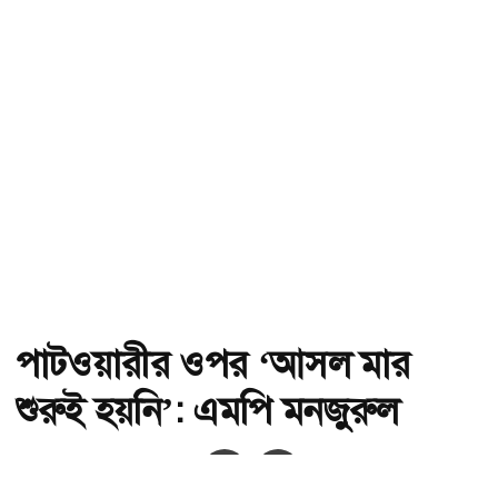
পাটওয়ারীর ওপর ‘আসল মার
শুরুই হয়নি’: এমপি মনজুরুল
অ-
অ+