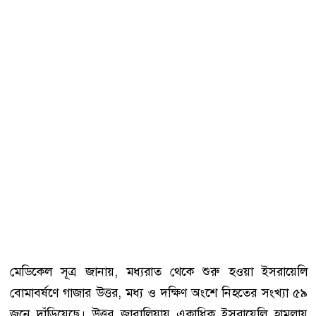
মেডিকেল সূত্র জানায়, মধ্যরাত থেকে শুরু হওয়া ইসরায়েলি
বোমাবর্ষণে গাজার উত্তর, মধ্য ও দক্ষিণ অংশে নিহতের সংখ্যা ৫৯
জনে দাঁড়িয়েছে। উত্তর জাবালিয়ায় একাধিক ইসরায়েলি হামলায়