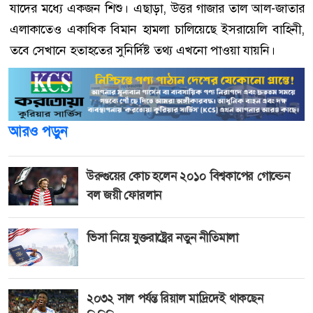
যাদের মধ্যে একজন শিশু। এছাড়া, উত্তর গাজার তাল আল-জাতার
এলাকাতেও একাধিক বিমান হামলা চালিয়েছে ইসরায়েলি বাহিনী,
তবে সেখানে হতাহতের সুনির্দিষ্ট তথ্য এখনো পাওয়া যায়নি।
আরও পড়ুন
উরুগুয়ের কোচ হলেন ২০১০ বিশ্বকাপের গোল্ডেন
বল জয়ী ফোরলান
ভিসা নিয়ে যুক্তরাষ্ট্রের নতুন নীতিমালা
২০৩২ সাল পর্যন্ত রিয়াল মাদ্রিদেই থাকছেন