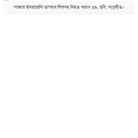
গাজায় ইসরায়েলি তান্ডবে শিশুসহ নিহত আরও ৫৯, ছবি: সংগৃহীত।