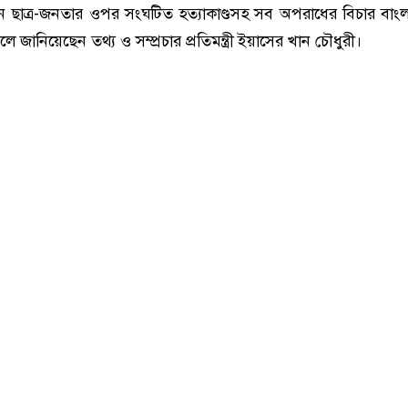
জুলাই গণঅভ্যুত্থানের সব অপরাধীদের বিচার হবে: তথ্যপ্রতিমন্ত্রী
থানে ছাত্র-জনতার ওপর সংঘটিত হত্যাকাণ্ডসহ সব অপরাধের বিচার বাং
লে জানিয়েছেন তথ্য ও সম্প্রচার প্রতিমন্ত্রী ইয়াসের খান চৌধুরী।
্ট) নান্দাইলে ‘জুলাই গণঅভ্যুত্থান দিবস-২০২৬’ উপলক্ষে জুল
 আহত জুলাই যোদ্ধাদের সংবর্ধনা অনুষ্ঠানে তিনি এ কথা বলেন।