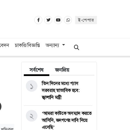
ই-পেপার
িবেদন
চাকরি/বিজ্ঞপ্তি
অন্যান্য
সর্বশেষ
জনপ্রিয়
তিন দিনের মধ্যে গ্যাস
১
সরবরাহ স্বাভাবিক হবে:
জ্বালানি মন্ত্রী
‘আমরা কাউকে অসম্মান করতে
২
আসিনি, জনগণের দাবি নিয়ে
এসেছি’
 : শফিকুল