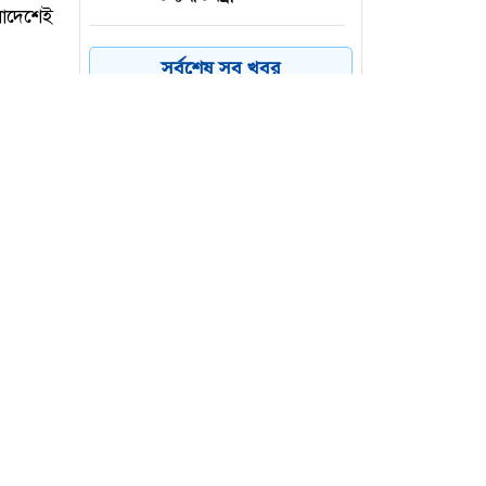
দেশে হামের উপসর্গ নিয়ে
৪
সর্বশেষ সব খবর
আরও ৬ শিশুর মৃত্যু
ইংল্যান্ড ছেড়ে নতুন গন্তব্যে
৫
হামজা!
মোজতবা খামেনির উপস্থিতি
৬
সংকটময় সময়ে শক্তির বড়
উৎস : ইরানি প্রেসিডেন্ট
লাদেশেই
াই শহীদ