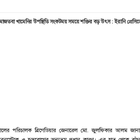
োজতবা খামেনির উপস্থিতি সংকটময় সময়ে শক্তির বড় উৎস : ইরানি প্রেসিডে
লের পরিচালক ব্রিগেডিয়ার জেনারেল মো. জুলফিকার আলম জানান
 ব্রেনস্টোক ও হৃদরোগের অন্যতম প্রধান কারণ। এর হাত থেকে বাঁ