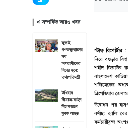
এ সম্পর্কিত আরও খবর
জুলাই
গণঅভ্যুত্থানের
স্টাফ রিপোর্টার :
‘
সব
নিয়ে বগুড়ায় বিশ
অপরাধীদের
শহীদ জিয়াউর র
বিচার হবে:
বাংলাদেশ কাডিয়া
তথ্যপ্রতিমন্ত্রী
শজিমেকের অধ্য
উখিয়ায়
ব্রিগেডিয়ার জেন
সীমান্তে মাইন
উদ্বোধন পর হাসপা
বিস্ফোরণে
বর্ণাঢ্য র‌্যালি
যুবক আহত
কর্মচারীবৃন্দ অ