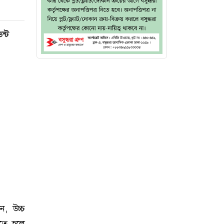
ন্ট
, উচ্চ
চতে হলে