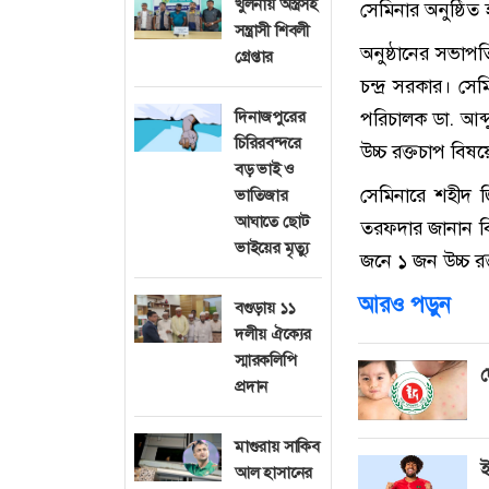
খুলনায় অস্ত্রসহ
সেমিনার অনুষ্ঠিত
সন্ত্রাসী শিবলী
অনুষ্ঠানের সভাপ
গ্রেপ্তার
চন্দ্র সরকার। সে
দিনাজপুরের
পরিচালক ডা. আব্
চিরিরবন্দরে
উচ্চ রক্তচাপ বিষয়
বড় ভাই ও
সেমিনারে শহীদ 
ভাতিজার
আঘাতে ছোট
তরফদার জানান বিশ্
ভাইয়ের মৃত্যু
জনে ১ জন উচ্চ রক
আরও পড়ুন
বগুড়ায় ১১
দলীয় ঐক্যের
স্মারকলিপি
দ
প্রদান
মাগুরায় সাকিব
ই
আল হাসানের