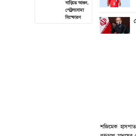
বাড়িতে আগুন,
পেট্রলবোমা
বিস্ফোরণ
ম
শজিমেক হাসপাতা
রক্তচাপ মানুষের