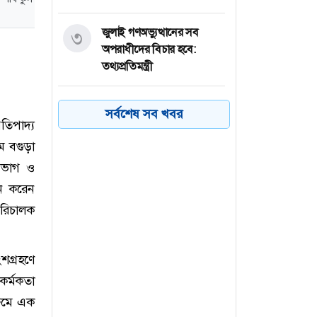
জুলাই গণঅভ্যুত্থানের সব
৩
অপরাধীদের বিচার হবে:
তথ্যপ্রতিমন্ত্রী
দেশে হামের উপসর্গ নিয়ে
৪
সর্বশেষ সব খবর
আরও ৬ শিশুর মৃত্যু
তিপাদ্য
ে বগুড়া
ইংল্যান্ড ছেড়ে নতুন গন্তব্যে
৫
িভাগ ও
হামজা!
ধন করেন
রিচালক
মোজতবা খামেনির উপস্থিতি
৬
সংকটময় সময়ে শক্তির বড়
উৎস : ইরানি প্রেসিডেন্ট
শগ্রহণে
 কর্মকতা
রুমে এক