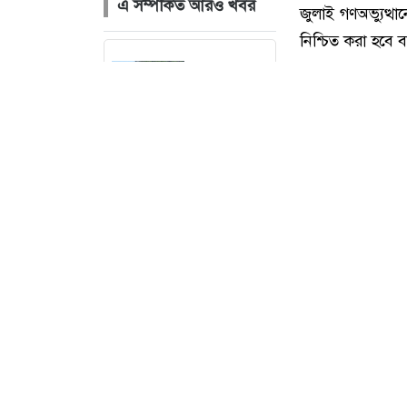
এ সম্পর্কিত আরও খবর
উখিয়ায়
সীমান্তে মাইন
বিস্ফোরণে
যুবক আহত
খুলনায় অস্ত্রসহ
সন্ত্রাসী শিবলী
গ্রেপ্তার
দিনাজপুরের
চিরিরবন্দরে
জুলাই গণঅভ্যুত্
বড় ভাই ও
নিশ্চিত করা হবে ব
ভাতিজার
আঘাতে ছোট
বুধবার (০৫ আগস
ভাইয়ের মৃত্যু
পরিবারের সদস্য ও