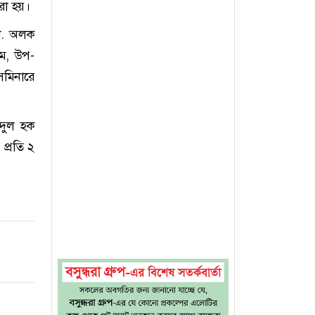
রা হয়।
ডা. অলক
াম, উপ-
েমিনারে
ুদুল হক
 প্রতি ২