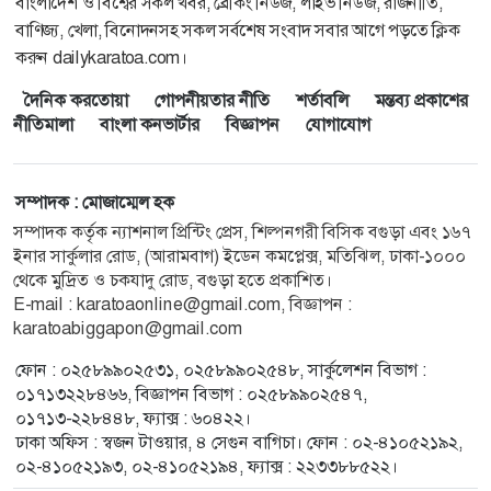
বাংলাদেশ ও বিশ্বের সকল খবর, ব্রেকিং নিউজ, লাইভ নিউজ, রাজনীতি,
বাণিজ্য, খেলা, বিনোদনসহ সকল সর্বশেষ সংবাদ সবার আগে পড়তে ক্লিক
করুন dailykaratoa.com।
দৈনিক করতোয়া
গোপনীয়তার নীতি
শর্তাবলি
মন্তব্য প্রকাশের
নীতিমালা
বাংলা কনভার্টার
বিজ্ঞাপন
যোগাযোগ
সম্পাদক : মোজাম্মেল হক
সম্পাদক কর্তৃক ন্যাশনাল প্রিন্টিং প্রেস, শিল্পনগরী বিসিক বগুড়া এবং ১৬৭
ইনার সার্কুলার রোড, (আরামবাগ) ইডেন কমপ্লেক্স, মতিঝিল, ঢাকা-১০০০
থেকে মুদ্রিত ও চকযাদু রোড, বগুড়া হতে প্রকাশিত।
E-mail : karatoaonline@gmail.com, বিজ্ঞাপন :
karatoabiggapon@gmail.com
ফোন : ০২৫৮৯৯০২৫৩১, ০২৫৮৯৯০২৫৪৮, সার্কুলেশন বিভাগ :
০১৭১৩২২৮৪৬৬, বিজ্ঞাপন বিভাগ : ০২৫৮৯৯০২৫৪৭,
০১৭১৩-২২৮৪৪৮, ফ্যাক্স : ৬০৪২২।
ঢাকা অফিস : স্বজন টাওয়ার, ৪ সেগুন বাগিচা। ফোন : ০২-৪১০৫২১৯২,
০২-৪১০৫২১৯৩, ০২-৪১০৫২১৯৪, ফ্যাক্স : ২২৩৩৮৮৫২২।