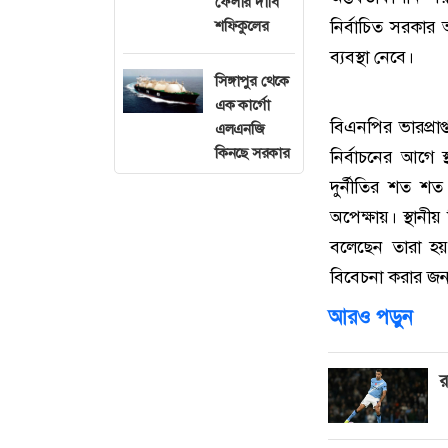
ফেলার দাবি
নির্বাচিত সরকার
শফিকুলের
ব্যবস্থা নেবে।
সিঙ্গাপুর থেকে
এক কার্গো
বিএনপির ভারপ্রাপ্
এলএনজি
কিনছে সরকার
নির্বাচনের আগে
দুর্নীতির শত শত
অপেক্ষায়। স্থানীয়
বলেছেন তারা হ
বিবেচনা করার জন্
আরও পড়ুন
র