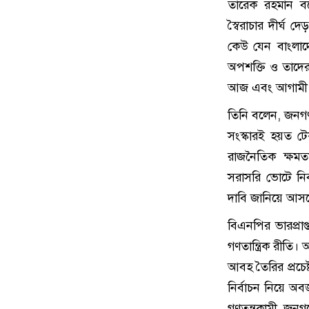
তারেক রহমান বল
স্বৈরাচার দীর্ঘ 
কেউ যেন বাংলাদে
অপশক্তি ও তাদে
আজ এবং আগামী দ
তিনি বলেন, জনগণ
সংস্কারই হয়ত টে
রাজনৈতিক ক্ষম
সরাসরি ভোটে নির্
দাবি জানিয়ে আস
বিএনপির ভারপ্রাপ
গণতান্ত্রিক রীত
আবহ তৈরির প্রচেষ
নির্বাচন নিয়ে অবজ
গণতন্ত্রকামী জন