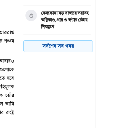
নেত্রকোনা বড় বাজারে ভয়াবহ
৩
অগ্নিকাণ্ড, প্রায় ৩ ঘণ্টার চেষ্টায়
নিয়ন্ত্রণে
রপ্রাপ্ত
ির পঞ্চম
কয়েক ডজন
৪
সর্বশেষ সব খবর
অভিবাসনপ্রত্যাশীকে উদ্ধার
গ্রিসের, বেশিরভাগ বাংলাদেশি
ে আবারও
লগুলোকে
জুলাই গণঅভ্যুত্থানের কৃতিত্ব
৫
রতে হবে
জনগণের, কারও একার নয়:
তথ্যমন্ত্রী
িহিমূলক
 চর্চার
ভারত থেকে ২ দশমিক ৩
৬
লে আমি
মেট্রিক টন টিয়ার গ্যাস
াষ্ট্রে
আমদানি