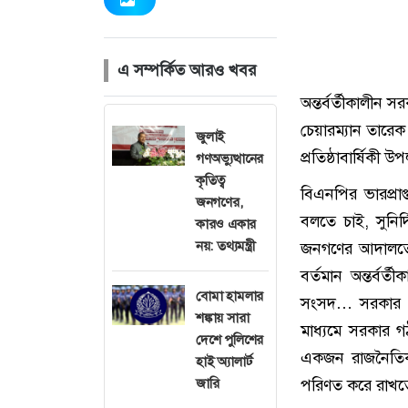
এ সম্পর্কিত আরও খবর
অন্তর্বর্তীকালীন স
চেয়ারম্যান তারেক 
জুলাই
প্রতিষ্ঠাবার্ষিকী
গণঅভ্যুত্থানের
কৃতিত্ব
বিএনপির ভারপ্রাপ
জনগণের,
বলতে চাই, সুনির
কারও একার
নয়: তথ্যমন্ত্রী
জনগণের আদালতের
বর্তমান অন্তর্ব
বোমা হামলার
সংসদ… সরকার গঠ
শঙ্কায় সারা
মাধ্যমে সরকার 
দেশে পুলিশের
একজন রাজনৈতিক ক
হাই অ্যালার্ট
জারি
পরিণত করে রাখতে