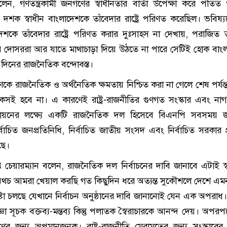
েন, গণতন্ত্রকামী জনগণের স্বাধীনতার বার্তা উপেক্ষা করে পতি
দেড় দশক স্বাধীন বাংলাদেশকে তাঁবেদার রাষ্ট্রে পরিণত করেছিল। ভবিষ
শকে তাঁবেদার রাষ্ট্রে পরিণত করার দুঃসাহস না দেখায়, পরাজিত ত
র দোসররা আর যাতে মাথাচাড়া দিয়ে উঠতে না পারে সেটিই হোক বাং
িনের রাজনৈতিক বন্দোবস্ত।
কে রাজনৈতিক ও অর্থনৈতিক ক্ষমতায় নিশ্চিত করা না গেলে শেষ পর্যন
কসই হবে না। এ কারণেই রাষ্ট্র-রাজনীতির গুণগত সংস্কার এবং না
তায়নের লক্ষ্যে একটি রাজনৈতিক দল হিসেবে বিএনপি সবসময় 
বাচিত জনপ্রতিনিধি, নির্বাচিত জাতীয় সংসদ এবং নির্বাচিত সরকার প্র
ছে।
্ত চেয়ারম্যান বলেন, রাজনৈতিক দল নির্বাচনের দাবি জানাবে এটাই স্
ি। অথচ আমরা খেয়াল করছি গত কিছুদিন ধরে অত্যন্ত সুকৌশলে দেশে এ
্টা চলছে যেখানে নির্বাচন অনুষ্ঠানের দাবি জানানোই যেন এক অপরাধ
্ঞা সূচক বক্তব্য-মন্তব্য কিন্তু পলাতক স্বৈরাচারকে আনন্দ দেয়। অপরপ
গণের জন্য অপমানজনক। রাষ্ট্র-রাজনীতি মেরামতের জন্য সংস্কারের ক