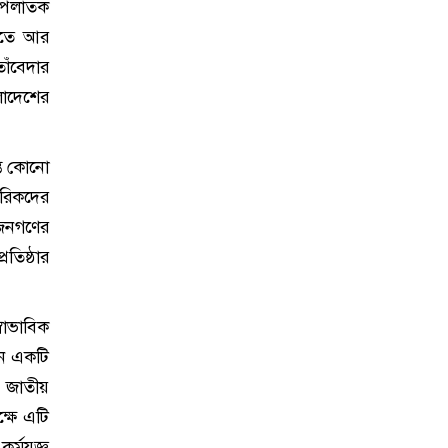
ত পলাতক
্যতে আর
াঁবেদার
লাদেশের
্ত কোনো
গরিকদের
জনগণের
তিষ্ঠার
বাভাবিক
মন একটি
। জাতীয়
ক্ষে এটি
র্মযজ্ঞ