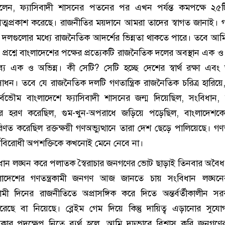
েন, ফ্যাসিবাদী শাসনের পতনের পর এখন পর্যন্ত কমপক্ষে ২৫ট
মপ্রকাশ করেছে। রাজনীতির ময়দানে আমরা তাদের স্বাগত জানাই। গণত
 দলগুলোর মধ্যে রাজনৈতিক আদর্শের ভিন্নতা থাকতে পারে। তবে আমি 
ের প্রশ্নে বাংলাদেশের পক্ষের প্রত্যেকটি রাজনৈতিক দলের অবস্থান এক ও
তব্য এক ও অভিন্ন। কী সেটি? সেটি হচ্ছে দেশের স্বার্থ রক্ষা এবং
ধন। তবে যে রাজনৈতিক দলটি গণতান্ত্রিক রাজনৈতিক চরিত্র হারিয়ে, গ
সার্বভৌম বাংলাদেশে ফ্যাসিবাদী শাসনের জন্ম দিয়েছিল, সংবিধান, 
িকার হরণ করেছিল, গুম-খুন-অপরাধে জড়িয়ে পড়েছিল, বাংলাদেশক
 পরিণত করেছিল রক্তক্ষয়ী গণঅভ্যুত্থানে তারা দেশ ছেড়ে পালিয়েছে। গণতন
র্থবিরোধী অপশক্তিকে কখনোই মেনে নেবে না।
ধান লঙ্ঘন করে পলাতক স্বৈরাচার জনগণের ভোট ছাড়াই তিনবার অবৈ
াদেশের গণতন্ত্রকামী জনগণ আজ জানতে চায় সংবিধান লঙ্ঘনে
মী দিনের রাজনীতিতে অপ্রাসঙ্গিক করে দিতে অন্তর্বর্তীকালীন স
রেছে বা নিয়েছে। ব্লেইম গেম দিয়ে কিন্তু দায়িত্ব এড়ানোর সুয
 সরকার পদক্ষেপ নিতে ব্যর্থ হলে, আমি দৃঢ়ভাবে বিশ্বাস করি জনগণ