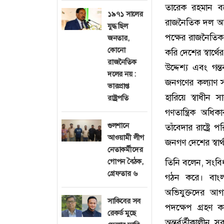
তারেক রহমান বল
১৯৭১ সালের
রাজনৈতিক দল আত্
যুদ্ধ ছিল
পক্ষের রাজনৈতিক
জনতার,
কোনো
করি দেশের স্বার্থ
রাজনৈতিক
উদ্দেশ্য এবং গন্
দলের নয় :
জনগণের কল্যাণ সা
ভারপ্রাপ্ত
হারিয়ে স্বাধীন 
রাষ্ট্রপতি
গণতান্ত্রিক অধ
গুলশানে
তাঁবেদার রাষ্ট্রে
আওয়ামী লীগ
জনগণ দেশের স্বা
নেতাকর্মীদের
গোপন বৈঠক,
তিনি বলেন, সংবি
গ্রেফতার ৬
গঠন করে। বাংল
অভিযুক্তদের আগা
সাকিবের সব
পদক্ষেপ গ্রহণ ক
রেকর্ড মুছে
অন্তর্বর্তীকালীন