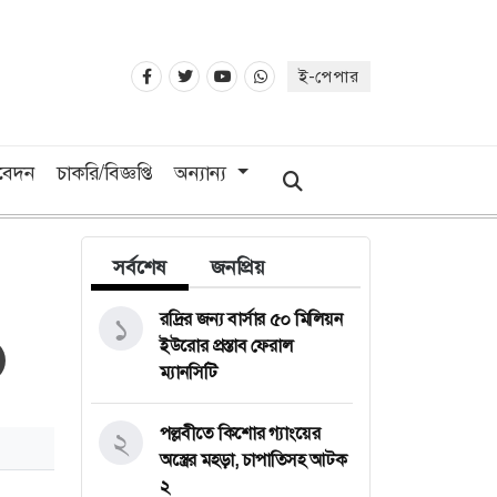
ই-পেপার
িবেদন
চাকরি/বিজ্ঞপ্তি
অন্যান্য
সর্বশেষ
জনপ্রিয়
রদ্রির জন্য বার্সার ৫০ মিলিয়ন
১
ইউরোর প্রস্তাব ফেরাল
ম্যানসিটি
পল্লবীতে কিশোর গ্যাংয়ের
২
অস্ত্রের মহড়া, চাপাতিসহ আটক
২