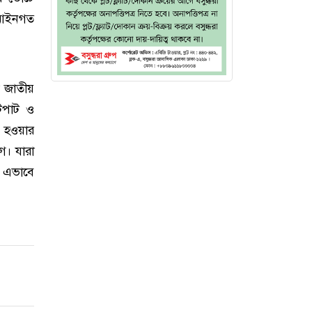
ে আইনগত
রা জাতীয়
ুটপাট ও
ত হওয়ার
োগ। যারা
 এভাবে