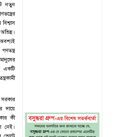
ি নতুন
ন্ত্রের
বিশ্বাস
 অভিন্ন।
 অবশ্যই
ণতন্ত্র
মানুষের
ে একটি
্ত্রকামী
ধ সরকার
র দায়ে
রকার কী
োগ নেই।
ের ভোটে