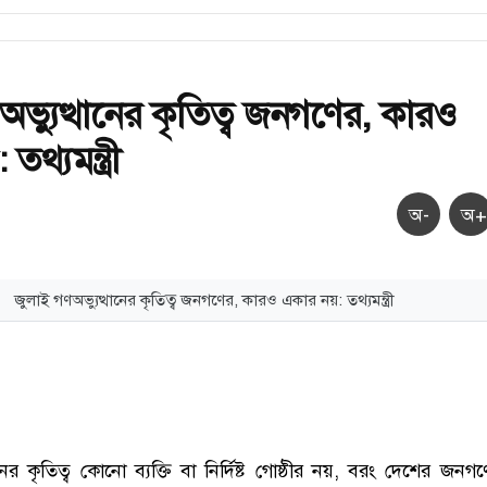
অভ্যুত্থানের কৃতিত্ব জনগণের, কারও
থ্যমন্ত্রী
অ-
অ+