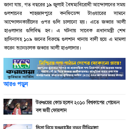
জানা যায়, গত বছরের ১৯ জুলাই বৈষম্যবিরোধী আন্দোলনের সময়
গুলশানের শাহজাদপুরে কনফিডেন্স টাওয়ারের সামনে
আন্দোলনকারীদের ওপর গুলি চালানো হয়। এতে জব্বার আলী
হাওলাদার গুলিবিদ্ধ হন। এ ঘটনায় সাবেক প্রধানমন্ত্রী শেখ
হাসিনাসহ ১০৯ জনের বিরুদ্ধে গুলশান থানায় বাদী হয়ে এ মামলা
করেন ভ্যানচালক জব্বার আলী হাওলাদার।
আরও পড়ুন
উরুগুয়ের কোচ হলেন ২০১০ বিশ্বকাপের গোল্ডেন
বল জয়ী ফোরলান
ভিসা নিয়ে যুক্তরাষ্ট্রের নতুন নীতিমালা