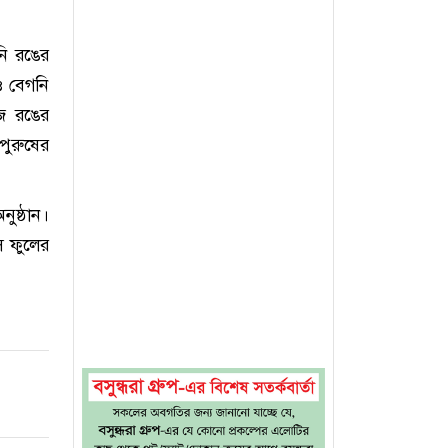
নি রঙের
ও বেগনি
েজ রঙের
পুরুষের
ুষ্ঠান।
ে ফুলের