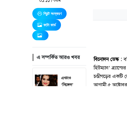
০১:১১ পিএম
প্রিন্ট সংস্করণ
ফটো কার্ড
এ সম্পর্কিত আরও খবর
এখনও
‘সিঙ্গেল’
থাকতে চান
পঞ্চাশ
পেরোনো
আমিশা