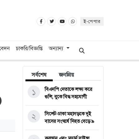
ই-পেপার
িবেদন
চাকরি/বিজ্ঞপ্তি
অন্যান্য
সর্বশেষ
জনপ্রিয়
বিএনপি নেতাকে লক্ষ্য করে
১
গুলি, বুকে বিদ্ধ সহযোগী
সিলেট-ঢাকা মহাসড়কে দুই
২
বাসের সংঘর্ষে নিহত বেড়ে ৯
কুরআন এবং মডার্ন সাইন্স