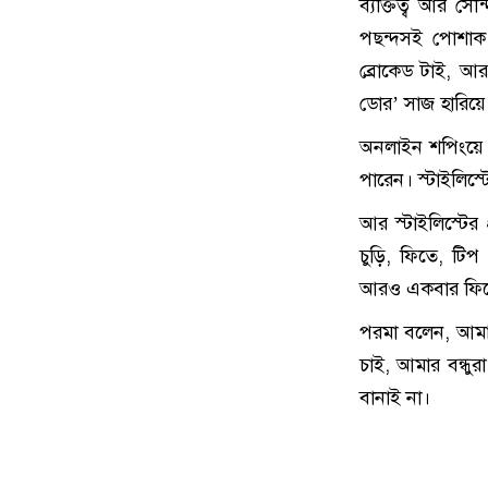
ব্যক্তিত্ব আর স
পছন্দসই পোশাক ম
ব্রোকেড টাই, আর
ডোর’ সাজ হারিয়ে
অনলাইন শপিংয়ে পছ
পারেন। স্টাইলিস্
আর স্টাইলিস্টের 
চুড়ি, ফিতে, টি
আরও একবার ফি
পরমা বলেন, আমাদ
চাই, আমার বন্ধু
বানাই না।