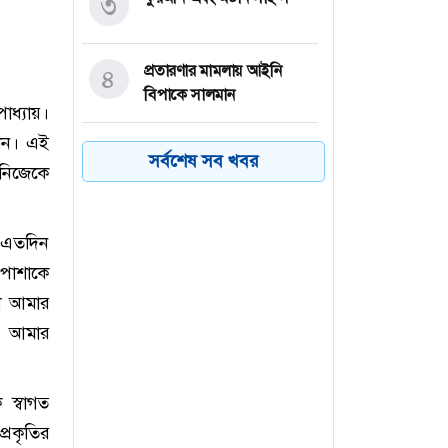
৩
প্রতারণার মামলায় আইনি
৪
বিপাকে সালমান
াধ্যায়।
লেন। এই
তীব্র গরমে উত্তর কোরিয়ায়
৫
সর্বশেষ সব খবর
 নিজেকে
কুকুরের মাংসের স্যুপ খাওয়ার
পরামর্শ
ি এতদিন
শিয়া-সুন্নি বিরোধ: ক্ষমতার
৬
 পোশাকে
উত্তরাধিকার থেকে মতাদর্শের
বিভাজন
টা আমার
ই, আমার
 স্বাগত
্রকৃতির