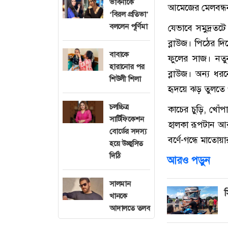
ভাবনাকে
আমেজের মেলবন্ধন 
‘বিরল প্রতিভা’
বললেন পূর্ণিমা
যেভাবে সমুদ্রতটে
ব্লাউজ। পিঠের দি
বাবাকে
ফুলের সাজ। নতু
হারানোর পর
ব্লাউজ। অন্য ধ
শিউলী শিলা
হৃদয়ে ঝড় তুলতে 
চলচ্চিত্র
কাচের চুড়ি, খোঁপ
সার্টিফিকেশন
হালকা রূপটান আর 
বোর্ডের সদস্য
বর্ণে-গন্ধে মাতোয়া
হয়ে উচ্ছ্বসিত
দিঠি
আরও পড়ুন
সালমান
স
খানকে
আদালতে তলব