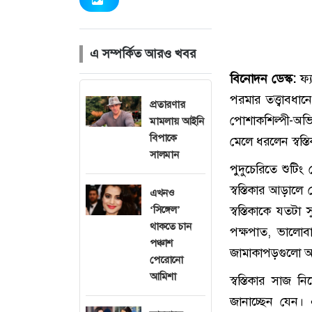
এ সম্পর্কিত আরও খবর
বিনোদন ডেস্ক:
ফ্
পরমার তত্ত্বাবধ
প্রতারণার
পোশাকশিল্পী-অভিন
মামলায় আইনি
বিপাকে
মেলে ধরলেন স্বস্ত
সালমান
পুদুচেরিতে শুটি
স্বস্তিকার আড়াল
এখনও
‘সিঙ্গেল’
স্বস্তিকাকে যতট
থাকতে চান
পক্ষপাত, ভালো
পঞ্চাশ
জামাকাপড়গুলো আ
পেরোনো
আমিশা
স্বস্তিকার সাজ 
জানাচ্ছেন যেন। এ