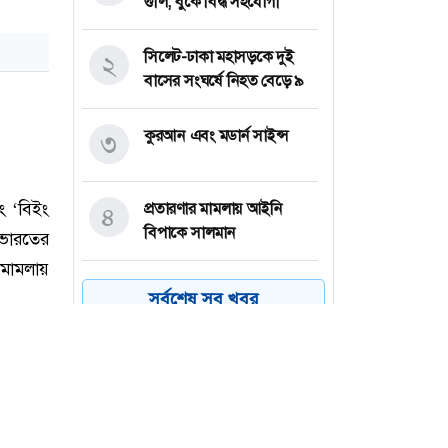
গুলি, বুকে বিদ্ধ সহযোগী
সিলেট-ঢাকা মহাসড়কে দুই
২
বাসের সংঘর্ষে নিহত বেড়ে ৯
কুরআন এবং মডার্ন সাইন্স
৩
প্রতারণার মামলায় আইনি
৪
বিপাকে সালমান
তীব্র গরমে উত্তর কোরিয়ায়
৫
সর্বশেষ সব খবর
কুকুরের মাংসের স্যুপ খাওয়ার
পরামর্শ
শিয়া-সুন্নি বিরোধ: ক্ষমতার
৬
উত্তরাধিকার থেকে মতাদর্শের
বিভাজন