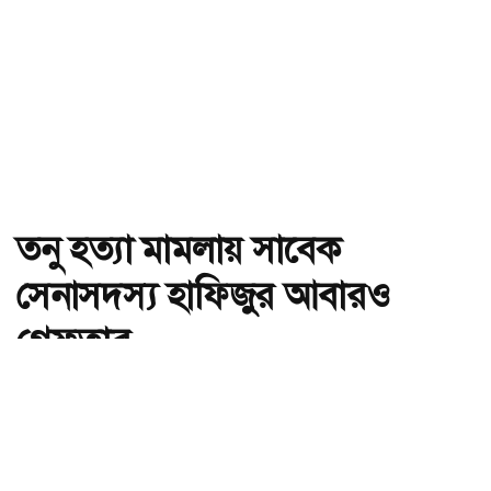
তনু হত্যা মামলায় সাবেক
সেনাসদস্য হাফিজুর আবারও
গ্রেফতার
অ-
অ+