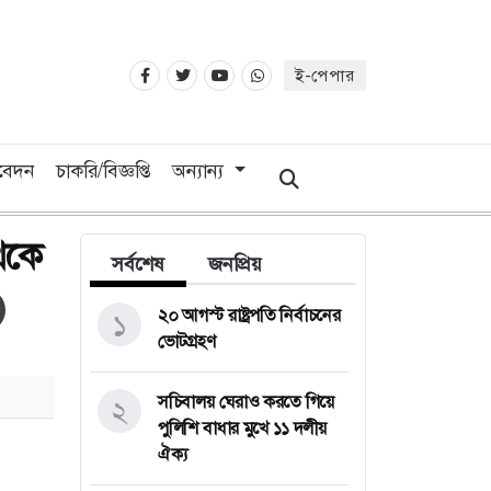
ই-পেপার
িবেদন
চাকরি/বিজ্ঞপ্তি
অন্যান্য
েকে
সর্বশেষ
জনপ্রিয়
২০ আগস্ট রাষ্ট্রপতি নির্বাচনের
১
ভোটগ্রহণ
সচিবালয় ঘেরাও করতে গিয়ে
২
পুলিশি বাধার মুখে ১১ দলীয়
ঐক্য