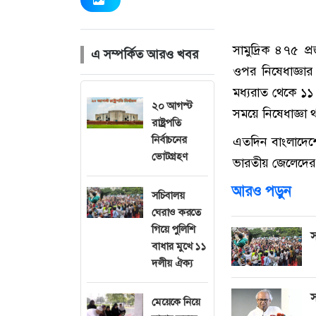
সামুদ্রিক ৪৭৫ প
এ সম্পর্কিত আরও খবর
ওপর নিষেধাজ্ঞা
মধ্যরাত থেকে ১১
২০ আগস্ট
সময়ে নিষেধাজ্ঞা
রাষ্ট্রপতি
নির্বাচনের
এতদিন বাংলাদেশে
ভোটগ্রহণ
ভারতীয় জেলেদের জ
আরও পড়ুন
সচিবালয়
ঘেরাও করতে
গিয়ে পুলিশি
স
বাধার মুখে ১১
দলীয় ঐক্য
স
মেয়েকে নিয়ে