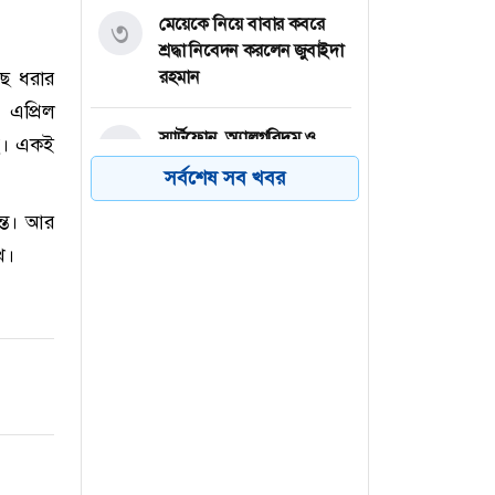
মেয়েকে নিয়ে বাবার কবরে
৩
শ্রদ্ধা নিবেদন করলেন জুবাইদা
াছ ধরার
রহমান
 এপ্রিল
স্মার্টফোন, অ্যালগরিদম ও
৪
ছে। একই
গণতন্ত্র: জুলাই অভ্যুত্থানের দুই
সর্বশেষ সব খবর
বছরের পাঠ
ন্ত। আর
চার বিভাগে লংমার্চের ঘোষণা
ে।
৫
জামায়াত নেতৃত্বাধীন ১১ দলীয়
ঐক্যর
প্রকৃতি সংরক্ষণে 'কুমারিকা সেভ
৬
দ্য নেচার'-এর সাথে যুক্ত হলো
মিশন গ্রিন বাংলাদেশ