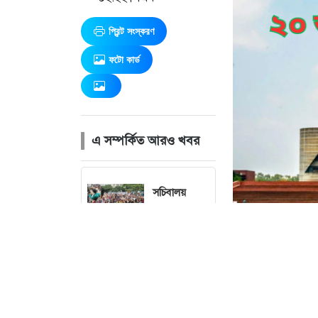
প্রিন্ট সংস্করণ
ফটো কার্ড
এ সম্পর্কিত আরও খবর
সচিবালয়
ঘেরাও করতে
গিয়ে পুলিশি
বাধার মুখে ১১
দলীয় ঐক্য
মেয়েকে নিয়ে
বাবার কবরে