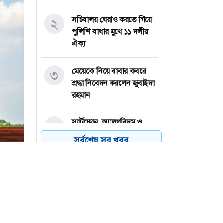
সচিবালয় ঘেরাও করতে গিয়ে
২
পুলিশি বাধার মুখে ১১ দলীয়
ঐক্য
মেয়েকে নিয়ে বাবার কবরে
৩
শ্রদ্ধা নিবেদন করলেন জুবাইদা
রহমান
স্মার্টফোন, অ্যালগরিদম ও
৪
গণতন্ত্র: জুলাই অভ্যুত্থানের দুই
সর্বশেষ সব খবর
বছরের পাঠ
চার বিভাগে লংমার্চের ঘোষণা
৫
জামায়াত নেতৃত্বাধীন ১১ দলীয়
ঐক্যর