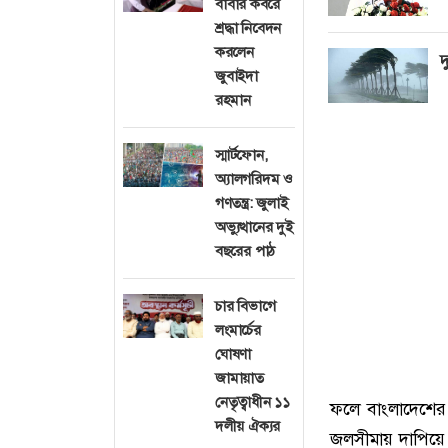
বাবার কবরে
শ্রদ্ধা নিবেদন
করলেন
দ
জুবাইদা
রহমান
স্মার্টফোন,
অ্যালগরিদম ও
গণতন্ত্র: জুলাই
অভ্যুত্থানের দুই
বছরের পাঠ
চার বিভাগে
লংমার্চের
ঘোষণা
জামায়াত
নেতৃত্বাধীন ১১
ফলে বাংলাদেশের
দলীয় ঐক্যর
জলসীমায় দাপিয়ে 