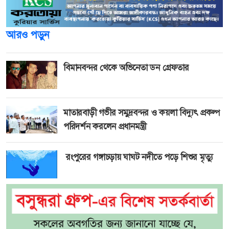
আরও পড়ুন
বিমানবন্দর থেকে অভিনেতা ডন গ্রেফতার
মাতারবাড়ী গভীর সমুদ্রবন্দর ও কয়লা বিদ্যুৎ প্রকল্প
পরিদর্শন করলেন প্রধানমন্ত্রী
রংপুরের গঙ্গাচড়ায় ঘাঘট নদীতে পড়ে শিশুর মৃত্যু