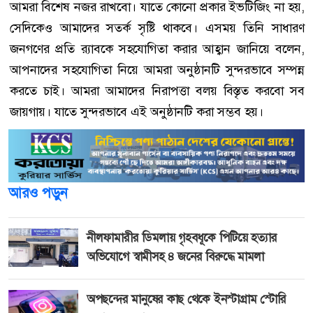
আমরা বিশেষ নজর রাখবো। যাতে কোনো প্রকার ইভটিজিং না হয়,
সেদিকেও আমাদের সতর্ক সৃষ্টি থাকবে। এসময় তিনি সাধারণ
জনগণের প্রতি র‌্যাবকে সহযোগিতা করার আহ্বান জানিয়ে বলেন,
আপনাদের সহযোগিতা নিয়ে আমরা অনুষ্ঠানটি সুন্দরভাবে সম্পন্ন
করতে চাই। আমরা আমাদের নিরাপত্তা বলয় বিস্তৃত করবো সব
জায়গায়। যাতে সুন্দরভাবে এই অনুষ্ঠানটি করা সম্ভব হয়।
আরও পড়ুন
নীলফামারীর ডিমলায় গৃহবধূকে পিটিয়ে হত্যার
অভিযোগে স্বামীসহ ৪ জনের বিরুদ্ধে মামলা
অপছন্দের মানুষের কাছ থেকে ইনস্টাগ্রাম স্টোরি