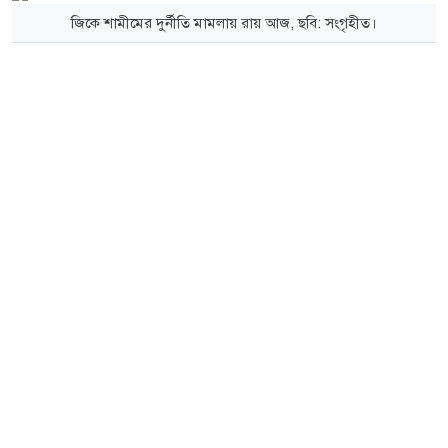
জিকে শামীমের দুর্নীতি মামলায় রায় আজ, ছবি: সংগৃহীত।