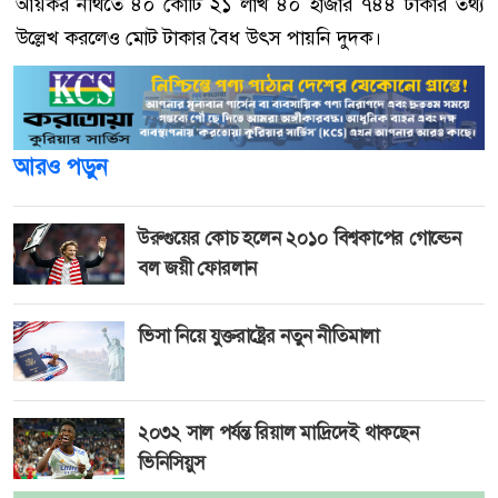
আয়কর নথিতে ৪০ কোটি ২১ লাখ ৪০ হাজার ৭৪৪ টাকার তথ্য
উল্লেখ করলেও মোট টাকার বৈধ উৎস পায়নি দুদক।
আরও পড়ুন
উরুগুয়ের কোচ হলেন ২০১০ বিশ্বকাপের গোল্ডেন
বল জয়ী ফোরলান
ভিসা নিয়ে যুক্তরাষ্ট্রের নতুন নীতিমালা
২০৩২ সাল পর্যন্ত রিয়াল মাদ্রিদেই থাকছেন
ভিনিসিয়ুস