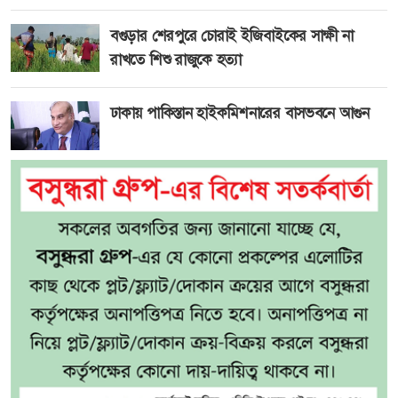
বগুড়ার শেরপুরে চোরাই ইজিবাইকের সাক্ষী না
রাখতে শিশু রাজুকে হত্যা
ঢাকায় পাকিস্তান হাইকমিশনারের বাসভবনে আগুন