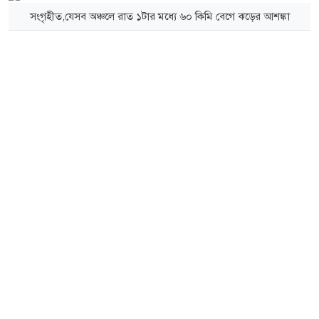
সংগৃহীত,যেসব অঞ্চলে রাত ১টার মধ্যে ৬০ কিমি বেগে ঝড়ের আশঙ্কা