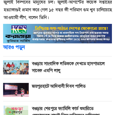
জুলাই বিল্পবের মানুষের ঢল। জুলাই-আগস্টের কয়েক সপ্তাহের
হত্যাকাণ্ডই প্রমাণ করে গেল ১৫ বছর কী পরিমাণ গুম খুন চালিয়েছে
আওয়ামী লীগ, বলেন তিনি।
আরও পড়ুন
বগুড়ায় সাংবাদিক লতিফকে দেখতে হাসপাতালে
সাবেক এমপি লালু
জয়পুরহাটে আদিবাসী দিবস পালিত
বগুড়ার শেরপুরে ফ্যামিলি কার্ড শুমারিতে