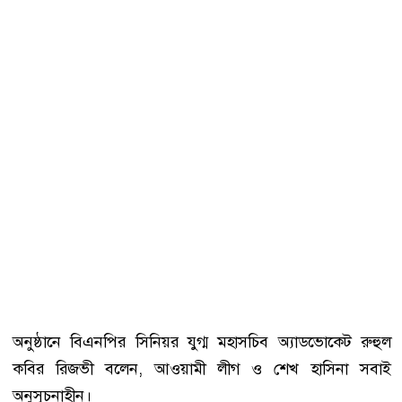
অনুষ্ঠানে বিএনপির সিনিয়র যুগ্ম মহাসচিব অ্যাডভোকেট রুহুল
কবির রিজভী বলেন, আওয়ামী লীগ ও শেখ হাসিনা সবাই
অনুসূচনাহীন।