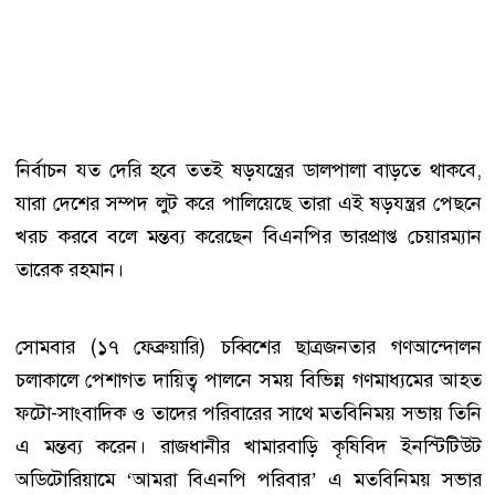
নির্বাচন যত দেরি হবে ততই ষড়যন্ত্রের ডালপালা বাড়তে থাকবে,
যারা দেশের সম্পদ লুট করে পালিয়েছে তারা এই ষড়যন্ত্রর পেছনে
খরচ করবে বলে মন্তব্য করেছেন বিএনপির ভারপ্রাপ্ত চেয়ারম্যান
তারেক রহমান।
সোমবার (১৭ ফেব্রুয়ারি) চব্বিশের ছাত্রজনতার গণআন্দোলন
চলাকালে পেশাগত দায়িত্ব পালনে সময় বিভিন্ন গণমাধ্যমের আহত
ফটো-সাংবাদিক ও তাদের পরিবারের সাথে মতবিনিময় সভায় তিনি
এ মন্তব্য করেন। রাজধানীর খামারবাড়ি কৃষিবিদ ইনস্টিটিউট
অডিটোরিয়ামে ‘আমরা বিএনপি পরিবার’ এ মতবিনিময় সভার