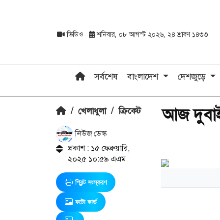
ভিডিও
শনিবার, ০৮ আগস্ট ২০২৬, ২৪ শ্রাবণ ১৪৩৩
সর্বশেষ
বাংলাদেশ
দেশজুড়ে
আজ দুবাইয়
/
খেলাধুলা
/
ক্রিকেট
নিউজ ডেস্ক
প্রকাশ : ১৫ ফেব্রুয়ারি,
২০২৫ ১০:৫৯ এএম
প্রিন্ট সংস্করণ
ফটো কার্ড