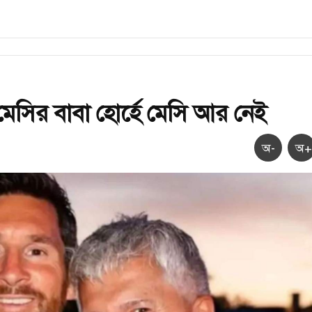
েসির বাবা হোর্হে মেসি আর নেই
অ-
অ+