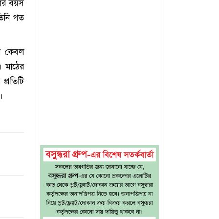
 তার বয়স
তিনি গত
িনি কেবল
। মাঠের
প্রতিটি
।