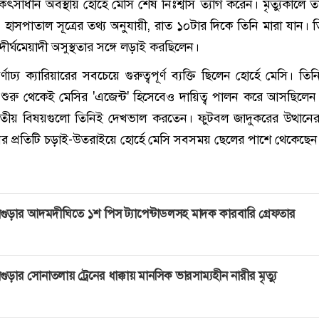
কিৎসাধীন অবস্থায় হোর্হে মেসি শেষ নিঃশ্বাস ত্যাগ করেন। মৃত্যুকালে
হাসপাতাল সূত্রের তথ্য অনুযায়ী, রাত ১০টার দিকে তিনি মারা যান। 
দীর্ঘমেয়াদী অসুস্থতার সঙ্গে লড়াই করছিলেন।
াঢ্য ক্যারিয়ারের সবচেয়ে গুরুত্বপূর্ণ ব্যক্তি ছিলেন হোর্হে মেসি। ত
ুরু থেকেই মেসির 'এজেন্ট' হিসেবেও দায়িত্ব পালন করে আসছিলেন
তীয় বিষয়গুলো তিনিই দেখভাল করতেন। ফুটবল জাদুকরের উত্থানের 
 প্রতিটি চড়াই-উতরাইয়ে হোর্হে মেসি সবসময় ছেলের পাশে থেকেছেন
গুড়ার আদমদীঘিতে ১শ পিস ট্যাপেন্টাডলসহ মাদক কারবারি গ্রেফতার
গুড়ার সোনাতলায় ট্রেনের ধাক্কায় মানসিক ভারসাম্যহীন নারীর মৃত্যু