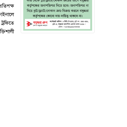
রতিপক্ষ
িফাইনালে
ট্রফিতে
্তিশালী