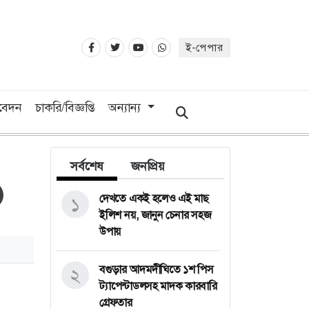
ই-পেপার
িবেদন
চাকরি/বিজ্ঞপ্তি
অন্যান্য
সর্বশেষ
জনপ্রিয়
দেখতে একই হলেও এই মাছ
১
ইলিশ নয়, জানুন চেনার সহজ
উপায়
বগুড়ার আদমদীঘিতে ১শ পিস
২
ট্যাপেন্টাডলসহ মাদক কারবারি
গ্রেফতার