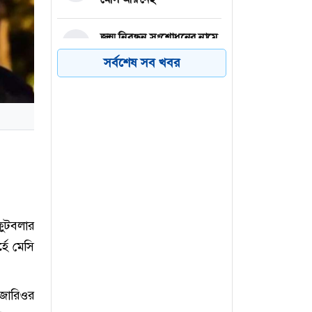
জন্ম নিবন্ধন সংশোধনের নামে
৪
অর্থ আদায়, কৃষকদল নেতাকে
সর্বশেষ সব খবর
শোকজ
গাজীপুরে বিদেশি মদসহ ২
৫
কারবারি গ্রেফতার
বগুড়ার সোনাতলায় ট্রেনের
৬
ধাক্কায় মানসিক ভারসাম্যহীন
নারীর মৃত্যু
ফুটবলার
হে মেসি
োজারিওর