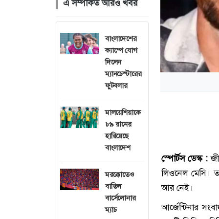
এ সম্পর্কিত আরও খবর
বাংলাদেশের
ক্যাম্পে যোগ
দিলেন
ম্যানচেস্টারের
ফুটবলার
মালয়েশিয়াকে
৮৯ রানের
হারিয়েছে
বাংলাদেশ
স্পোর্টস ডেস্ক :
জী
লিওনেল মেসি। তা
মরক্কোতেও
বাতিল
আর নেই।
বার্সেলোনার
আর্জেন্টিনার স
ম্যাচ