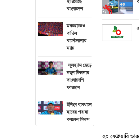
ব
হারিয়েছে
বাংলাদেশ
মরক্কোতেও
এ
বাতিল
বার্সেলোনার
ম্যাচ
ফুলহ্যাম ছেড়ে
নতুন ঠিকানায়
বাংলাদেশি
ফারহান
ইনিংস ব্যবধানে
হারের পর যা
বললেন সিমন্স
২০ ফেব্রুয়ারি ভার