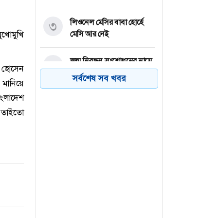
লিওনেল মেসির বাবা হোর্হে
৩
ুখোমুখি
মেসি আর নেই
জন্ম নিবন্ধন সংশোধনের নামে
৪
ল হোসেন
অর্থ আদায়, কৃষকদল নেতাকে
সর্বশেষ সব খবর
 মানিয়ে
শোকজ
ংলাদেশ
গাজীপুরে বিদেশি মদসহ ২
 তাইতো
৫
কারবারি গ্রেফতার
বগুড়ার সোনাতলায় ট্রেনের
৬
ধাক্কায় মানসিক ভারসাম্যহীন
নারীর মৃত্যু