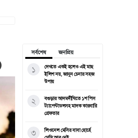
সর্বশেষ
জনপ্রিয়
দেখতে একই হলেও এই মাছ
১
ইলিশ নয়, জানুন চেনার সহজ
উপায়
বগুড়ার আদমদীঘিতে ১শ পিস
২
ট্যাপেন্টাডলসহ মাদক কারবারি
গ্রেফতার
লিওনেল মেসির বাবা হোর্হে
৩
মেসি আর নেই