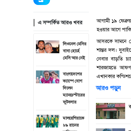
আগামী ১৯ ফেব্রুয়
এ সম্পর্কিত আরও খবর
হওয়ার আগে পাকিস্
আসরকে সামনে রে
লিওনেল মেসির
শান্তর দল। দুবা
বাবা হোর্হে
মেসি আর নেই
নেবার বাড়তি চ্
শারজাহতে আফগা
বাংলাদেশের
এখানকার কন্ডিশনে
ক্যাম্পে যোগ
আরও পড়ুন
দিলেন
ম্যানচেস্টারের
ফুটবলার
ব
মালয়েশিয়াকে
৮৯ রানের