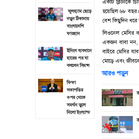
একটি ক্লিনিকে চি
হয়েছিল ৬৮ বছর। 
ফুলহ্যাম ছেড়ে
নতুন ঠিকানায়
বেশ কিছুদিন ধরে 
বাংলাদেশি
লিওনেল মেসির বর্ণ
ফারহান
একজন বাবা নন, শ
ইনিংস ব্যবধানে
বাইরে মেসির যাব
হারের পর যা
মোড়ে এবং জীবনের
বললেন সিমন্স
আরও পড়ুন
ফিফা
সভাপতির
ব
ওপর থেকে
সমর্থন তুলে
নিলো ইংল্যান্ড
ব