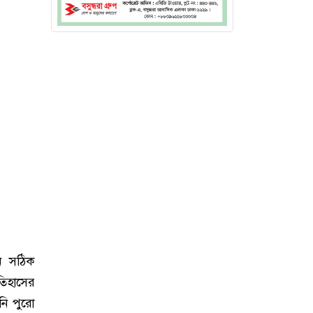
ন সঠিক
তিহাসের
নি পুরো