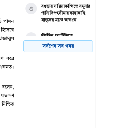
বগুড়ার সারিয়াকান্দিতে যমুনার
৩
পানি বিপৎসীমার কাছাকাছি:
মানুষের মাঝে আতংক
ূচি পালন
হিসেবে
দীর্ঘদিন পর টিভিতে
৪
াজাম্মুল
উপস্থাপনায় আরজুমান্দ আরা
সর্বশেষ সব খবর
বকুল
োষণ করে
বগুড়ার ধুনটে ফ্যামিলি কার্ড
৫
ে একমত।
সুপারভাইজার নিয়োগে
অনিয়মের অভিযোগে উপজেলা
পরিষদ ঘেরাও কর্মসূচি ঘোষণা
ি বলেন,
 যতক্ষণ
বগুড়ার শাকপালা পার্কের
৬
 নিশ্চিত
ভিত্তিপ্রস্তর স্থাপনে মন্ত্রী-প্রতিমন্ত্রী