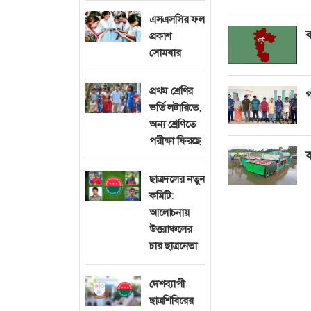
এসএসসির ফল
ব
প্রকাশ
সোমবার
প্রথম শ্রেণির
গ
ভর্তি লটারিতে,
অন্য শ্রেণিতে
পরীক্ষা ফিরছে
ব
ছাত্রদলের নতুন
কমিটি:
আলোচনায়
উত্তরাঞ্চলের
চার ছাত্রনেতা
দেশব্যাপী
ছাত্রশিবিরের