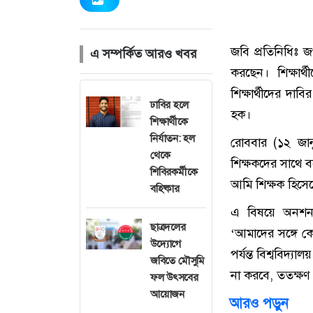
জবি প্রতিনিধিঃ জগ
এ সম্পর্কিত আরও খবর
করছেন। শিক্ষার
শিক্ষার্থীদের দাব
ঢাবির হলে
হক।
শিক্ষার্থীকে
নির্যাতন: হল
রোববার (১২ জানু
থেকে
শিক্ষকদের সাথে 
শিবিরকর্মীকে
আমি শিক্ষক হিসে
বহিষ্কার
এ বিষয়ে অনশনরত 
ছাত্রদলের
‘আমাদের সঙ্গে ক
উদ্যোগে
পর্যন্ত বিশ্ববিদ্
জবিতে মৌসুমি
না করবে, ততক্ষণ 
ফল উৎসবের
আয়োজন
আরও পড়ুন