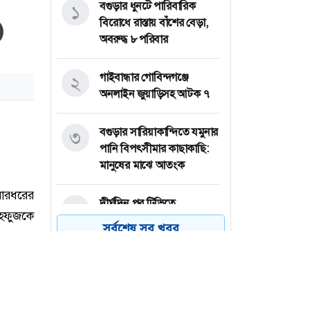
বগুড়ার ধুনটে পারিবারিক
১
বিরোধে রাস্তায় বাঁশের বেড়া,
অবরুদ্ধ ৮ পরিবার
গাইবান্ধার গোবিন্দগঞ্জে
২
অনলাইন জুয়াড়িসহ আটক ৭
বগুড়ার সারিয়াকান্দিতে যমুনার
৩
পানি বিপৎসীমার কাছাকাছি:
মানুষের মাঝে আতংক
দীর্ঘদিন পর টিভিতে
৪
উপস্থাপনায় আরজুমান্দ আরা
সর্বশেষ সব খবর
বকুল
বগুড়ার ধুনটে ফ্যামিলি কার্ড
৫
সুপারভাইজার নিয়োগে
অনিয়মের অভিযোগে উপজেলা