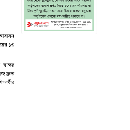
য়ী আবাসন
লয়ের ১৩
স্বাক্ষর
জ দ্রুত
ষার্থীর