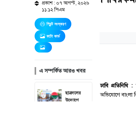
প্রকাশ : ০৭ আগস্ট, ২০২৬
১১:১২ পিএম
প্রিন্ট সংস্করণ
ফটো কার্ড
এ সম্পর্কিত আরও খবর
ছাত্রদলের
উদ্যোগে
জবিতে মৌসুমি
ফল উৎসবের
আয়োজন