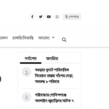
ই-পেপার
িবেদন
চাকরি/বিজ্ঞপ্তি
অন্যান্য
সর্বশেষ
জনপ্রিয়
বগুড়ার ধুনটে পারিবারিক
১
বিরোধে রাস্তায় বাঁশের বেড়া,
অবরুদ্ধ ৮ পরিবার
গাইবান্ধার গোবিন্দগঞ্জে
২
অনলাইন জুয়াড়িসহ আটক ৭