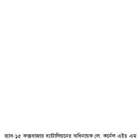
র‍্যাব-১৫ কক্সবাজার ব্যাটালিয়নের অধিনায়ক লে. কর্নেল এইচ এম