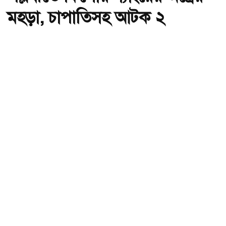
মহড়া, চাপাতিসহ আটক ২
অ-
অ+
পল্লবীতে কিশোর গ্যাংয়ের অস্ত্রের মহড়া, চাপাতিসহ আটক ২