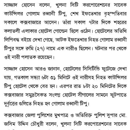
সাজ্জাদ হোসেন বলেন, খুলনা সিটি করপোরেশনের সাবেক
কাউন্সিলর গোলাম রব্বানী টিপু, শেখ ইফতেখার বৃহস্পতিবার
সকালে কক্সবাজারে আসেন। তাঁরা সকাল ৭টার দিকে শহরের
কলাতলী এলাকার হোটেল গোল্ডেন হিলে ওঠেন। হোটেলের অতিথি
লিপিবদ্ধ বইয়ে দেখা গেছে, আটক ইফতেখার নিহত গোলাম রব্বানী
টিপুর সঙ্গে রুমি (২৭) নামে এক নারীও ছিলেন। ঘটনার পর থেকে
ওই নারী পলাতক রয়েছেন।
সাজ্জাদ হোসেন আরও জানান, হোটেলের সিসিটিভি ফুটেজে দেখা
যায়, গতকাল সন্ধ্যা ৬টা ৩১ মিনিটে ওই নারীসহ নিহত কাউন্সিলর
টিপু হোটেল থেকে বের হন। এরপর রাত ৮টা ২০ মিনিটের দিকে
কক্সবাজার সমুদ্রসৈকত সংলগ্ন হোটেল সীগালের সামনে ফুটপাতে
দুর্বৃত্তের গুলিতে নিহত হন গোলাম রব্বানী টিপু।
কক্সবাজার জেলা পুলিশের মুখপাত্র ও অতিরিক্ত পুলিশ সুপার মো.
জসিম উদ্দিন চৌধুরী বলেন, খুলনা সিটি করপোরেশনের সাবেক