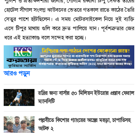
পুলিশ ও প্রত্যক্ষদর্শীরা জানায়, গোলাম রব্বানী টিপু সৈকত তীরের
হোটেল সীগাল সংলগ্ন ঝাউবনের ভেতরে গতকাল রাতে কাঠের তৈরি
সেতুর পাশে হাঁটছিলেন। এ সময় মোটরসাইকেল নিয়ে দুই ব্যক্তি
এসে টিপুর মাথায় গুলি করে দ্রুত পালিয়ে যান। পূর্বশত্রুতার জের
ধরে এই হত্যাকাণ্ড বলে সন্দেহ করা হচ্ছে।
আরও পড়ুন
রদ্রির জন্য বার্সার ৫০ মিলিয়ন ইউরোর প্রস্তাব ফেরাল
ম্যানসিটি
পল্লবীতে কিশোর গ্যাংয়ের অস্ত্রের মহড়া, চাপাতিসহ
আটক ২