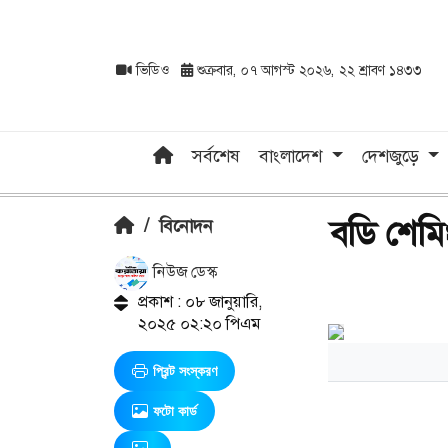
ভিডিও
শুক্রবার, ০৭ আগস্ট ২০২৬, ২২ শ্রাবণ ১৪৩৩
সর্বশেষ
বাংলাদেশ
দেশজুড়ে
বডি শেমি
/
বিনোদন
নিউজ ডেস্ক
প্রকাশ : ০৮ জানুয়ারি,
২০২৫ ০২:২০ পিএম
প্রিন্ট সংস্করণ
ফটো কার্ড