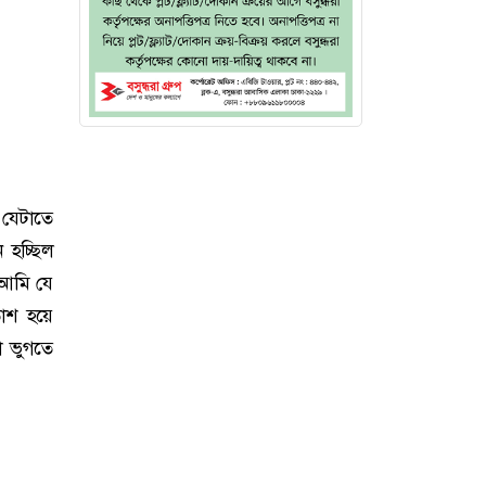
যেটাতে
 হচ্ছিল
 আমি যে
াশ হয়ে
ো ভুগতে