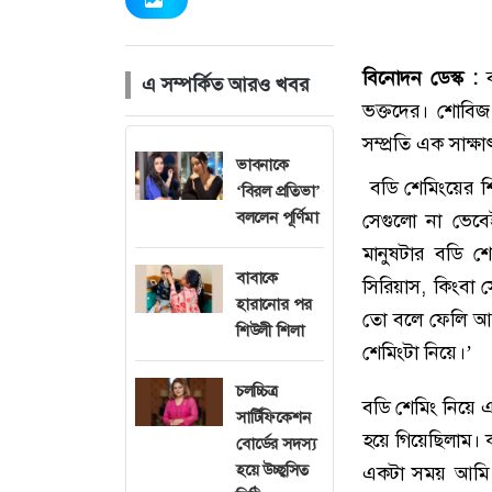
বিনোদন ডেস্ক :
ব
এ সম্পর্কিত আরও খবর
ভক্তদের। শোবিজ
সম্প্রতি এক সাক্
ভাবনাকে
বডি শেমিংয়ের শি
‘বিরল প্রতিভা’
বললেন পূর্ণিমা
সেগুলো না ভেবে
মানুষটার বডি শ
বাবাকে
সিরিয়াস, কিংবা স
হারানোর পর
তো বলে ফেলি আসল
শিউলী শিলা
শেমিংটা নিয়ে।’
চলচ্চিত্র
বডি শেমিং নিয়ে 
সার্টিফিকেশন
হয়ে গিয়েছিলাম। 
বোর্ডের সদস্য
হয়ে উচ্ছ্বসিত
একটা সময় আমি অ