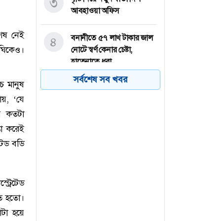
৩
আবহাওয়া অফিস
শেষ নেই
বনানীতে ৫৭ লাখ টাকার জাল
৪
ীঘিকেও।
নোটে স্বর্ণ কেনার চেষ্টা,
হাতেনাতে ধরা
সর্বশেষ সব খবর
চ মানুষ
চলতি মাসেই ঘোষণা হতে পারে
৫
য়, ‘যে
ছাত্রদলের নতুন কমিটি,
আলোচনার কেন্দ্রে যাঁরা
ে কতটা
তা করেই
ছাত্রদলের উদ্যোগে জবিতে
৬
টেড বডি
মৌসুমি ফল উৎসবের
আয়োজন
ট্রেটেড
তে হতো।
োটা হয়ে