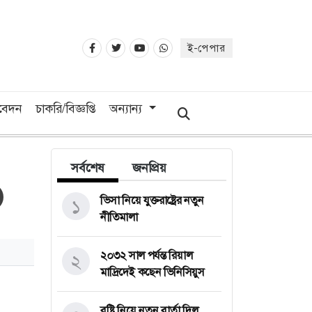
ই-পেপার
িবেদন
চাকরি/বিজ্ঞপ্তি
অন্যান্য
সর্বশেষ
জনপ্রিয়
ভিসা নিয়ে যুক্তরাষ্ট্রের নতুন
১
নীতিমালা
২০৩২ সাল পর্যন্ত রিয়াল
২
মাদ্রিদেই কছেন ভিনিসিয়ুস
বৃষ্টি নিয়ে নতুন বার্তা দিল