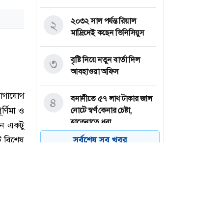
২০৩২ সাল পর্যন্ত রিয়াল
২
মাদ্রিদেই কছেন ভিনিসিয়ুস
বৃষ্টি নিয়ে নতুন বার্তা দিল
৩
আবহাওয়া অফিস
বনানীতে ৫৭ লাখ টাকার জাল
৪
নোটে স্বর্ণ কেনার চেষ্টা,
হাতেনাতে ধরা
সর্বশেষ সব খবর
চলতি মাসেই ঘোষণা হতে পারে
৫
ছাত্রদলের নতুন কমিটি,
আলোচনার কেন্দ্রে যাঁরা
ছাত্রদলের উদ্যোগে জবিতে
৬
মৌসুমি ফল উৎসবের