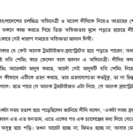
াংলাদেশের চলচ্চিত্র অভিনেত্রী ও মডেল দীঘিকে নিয়েও আগ্রহের 
 অঙ্গনে কাজ করতে গিয়ে তিক্ত অভিজ্ঞতার মুখে পড়তে হয়েছে দ
ষাৎকারে সেই খারাপ সময়ের অভিজ্ঞতা জানান দিঘী।
কার যে কেউ অনেক ট্রমাটাইজড-ফ্রাস্ট্রেটেড হয়ে পড়তে পারেন; অথ
ই বডি শেমিং করে ফেলেন বলে জানান এ অভিনেত্রী। দীঘির কথা
েমিং আরেকটা মানুষ করছে, আদৌ সেই মানুষটি বডি শেমিং নিয়
ে কীভাবে এটিকে গ্রহণ করছে, তার গ্রহণযোগ্যতা কতটুকু, তা না চিন্
ে। হতে পারে সে অনেক ট্রমাটাইজড এটা নিয়ে, সে অনেক ফ্রাস্ট্রে
একটা সময় হতাশ হয়ে পড়েছিলেন জানিয়ে দীঘি বলেন, ‘একটা সময় ফ্রাস্
কারণ এত এত শুনতাম, এতে একের পর এক চ্যালেঞ্জের মধ্য দিয়ে যে
সুস্থ হয়ে পড়ি। তখন ডায়েট হচ্ছে না, জিমও হচ্ছে না; আবার ম