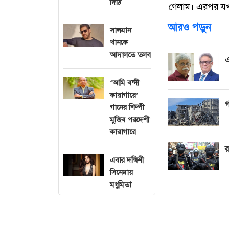
দিঠি
গেলাম। এরপর যখ
আরও পড়ুন
সালমান
খানকে
আদালতে তলব
এ
‘আমি বন্দী
কারাগারে’
গ
গানের শিল্পী
মুজিব পরদেশী
কারাগারে
র
এবার দক্ষিণী
সিনেমায়
মধুমিতা