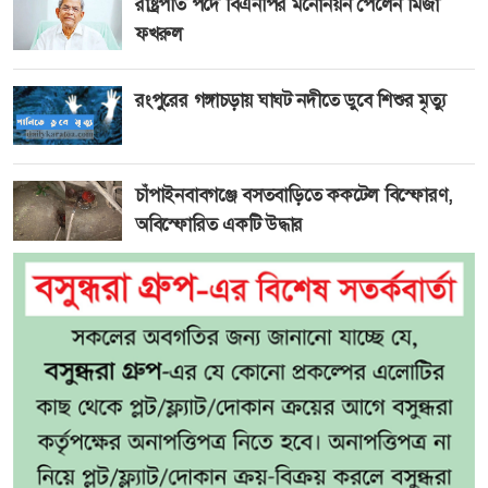
রাষ্ট্রপতি পদে বিএনপির মনোনয়ন পেলেন মির্জা
ফখরুল
রংপুরের গঙ্গাচড়ায় ঘাঘট নদীতে ডুবে শিশুর মৃত্যু
চাঁপাইনবাবগঞ্জে বসতবাড়িতে ককটেল বিস্ফোরণ,
অবিস্ফোরিত একটি উদ্ধার