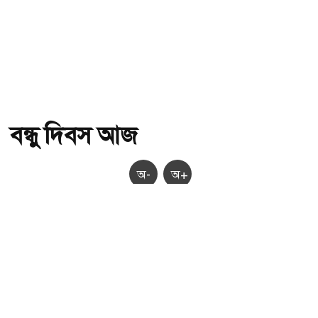
বন্ধু দিবস আজ
অ-
অ+