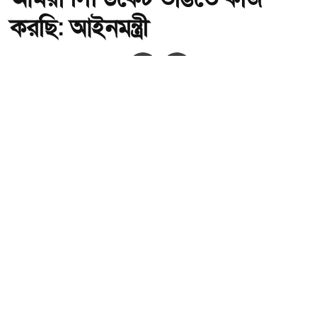
করছি: আইনমন্ত্রী
অ-
অ+
আমরা সিন্ডিকেট ভাঙতে কাজ করছি: আইনমন্ত্রী , ছবি: সংগৃহীত।