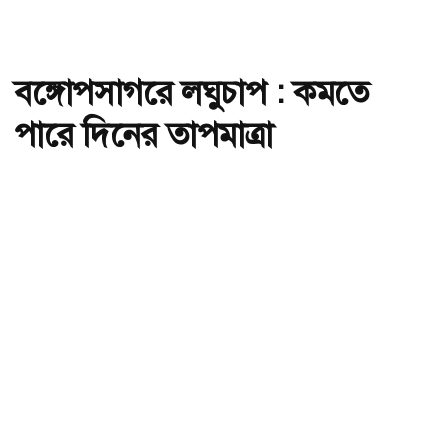
বঙ্গোপসাগরে লঘুচাপ : কমতে
পারে দিনের তাপমাত্রা
অ-
অ+