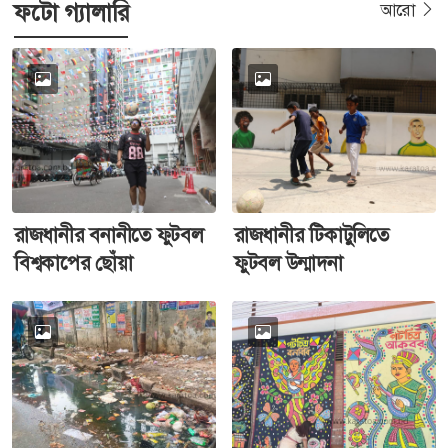
ফটো গ্যালারি
আরো
রাজধানীর বনানীতে ফুটবল
রাজধানীর টিকাটুলিতে
বিশ্বকাপের ছোঁয়া
ফুটবল উন্মাদনা