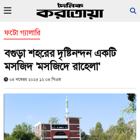
ফটো গ্যালারি
বগুড়া শহরের দৃষ্টিনন্দন একটি
মসজিদ 'মসজিদে রাহেলা'
০৪ নভেম্বর ২০২৫ ১২:০৪ পিএম