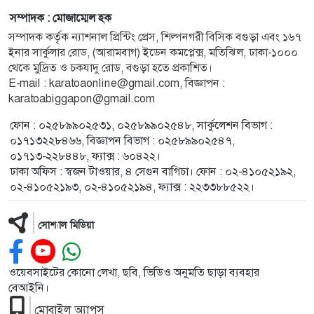
সম্পাদক : মোজাম্মেল হক
সম্পাদক কর্তৃক ন্যাশনাল প্রিন্টিং প্রেস, শিল্পনগরী বিসিক বগুড়া এবং ১৬৭
ইনার সার্কুলার রোড, (আরামবাগ) ইডেন কমপ্লেক্স, মতিঝিল, ঢাকা-১০০০
থেকে মুদ্রিত ও চকযাদু রোড, বগুড়া হতে প্রকাশিত।
E-mail : karatoaonline@gmail.com, বিজ্ঞাপন :
karatoabiggapon@gmail.com
ফোন : ০২৫৮৯৯০২৫৩১, ০২৫৮৯৯০২৫৪৮, সার্কুলেশন বিভাগ :
০১৭১৩২২৮৪৬৬, বিজ্ঞাপন বিভাগ : ০২৫৮৯৯০২৫৪৭,
০১৭১৩-২২৮৪৪৮, ফ্যাক্স : ৬০৪২২।
ঢাকা অফিস : স্বজন টাওয়ার, ৪ সেগুন বাগিচা। ফোন : ০২-৪১০৫২১৯২,
০২-৪১০৫২১৯৩, ০২-৪১০৫২১৯৪, ফ্যাক্স : ২২৩৩৮৮৫২২।
সোশ্যাল মিডিয়া
ওয়েবসাইটের কোনো লেখা, ছবি, ভিডিও অনুমতি ছাড়া ব্যবহার
বেআইনি।
মোবাইল অ্যাপস