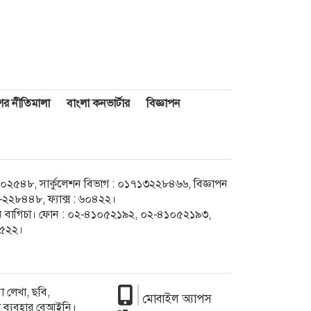
াশের নীতিমালা
বাংলা কনভার্টার
বিজ্ঞাপন
৪৮, সার্কুলেশন বিভাগ : ০১৭১৩২২৮৪৬৬, বিজ্ঞাপন
২৮৪৪৮, ফ্যাক্স : ৬০৪২২।
েগুন বাগিচা। ফোন : ০২-৪১০৫২১৯২, ০২-৪১০৫২১৯৩,
৮৫২২।
 লেখা, ছবি,
মোবাইল অ্যাপস
া ব্যবহার বেআইনি।