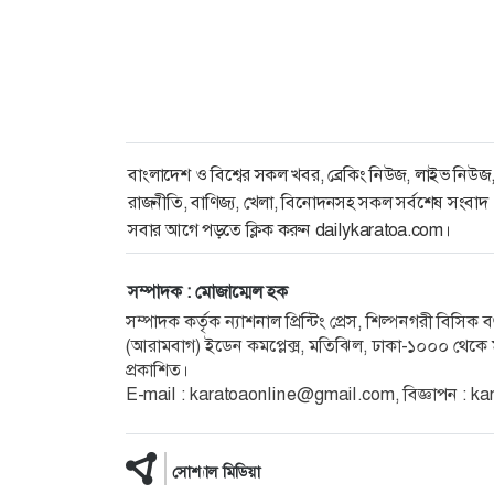
বাংলাদেশ ও বিশ্বের সকল খবর, ব্রেকিং নিউজ, লাইভ নিউজ
রাজনীতি, বাণিজ্য, খেলা, বিনোদনসহ সকল সর্বশেষ সংবাদ
সবার আগে পড়তে ক্লিক করুন dailykaratoa.com।
সম্পাদক : মোজাম্মেল হক
সম্পাদক কর্তৃক ন্যাশনাল প্রিন্টিং প্রেস, শিল্পনগরী বিসি
(আরামবাগ) ইডেন কমপ্লেক্স, মতিঝিল, ঢাকা-১০০০ থেকে ম
প্রকাশিত।
E-mail : karatoaonline@gmail.com, বিজ্ঞাপন :
সোশ্যাল মিডিয়া