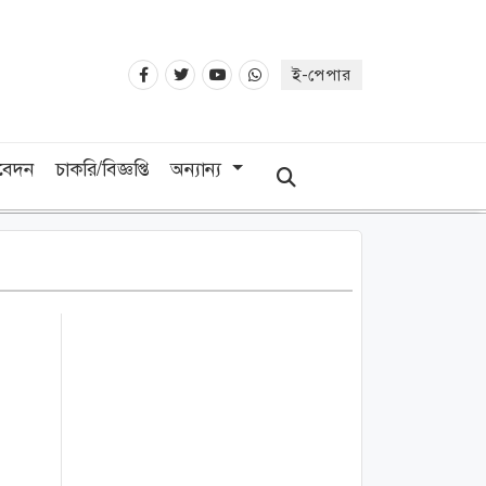
ই-পেপার
িবেদন
চাকরি/বিজ্ঞপ্তি
অন্যান্য