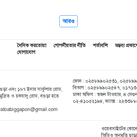
আরও
দৈনিক করতোয়া
গোপনীয়তার নীতি
শর্তাবলি
মন্তব্য প্রক
,
যোগাযোগ
ফোন : ০২৫৮৯৯০২৫৩১, ০২৫৮৯৯০২৫
বিভাগ : ০২৫৮৯৯০২৫৪৭, ০১৭১৩-২
ক বগুড়া এবং ১৬৭ ইনার সার্কুলার রোড,
ঢাকা অফিস : স্বজন টাওয়ার, ৪ স
ুদ্রিত ও চকযাদু রোড, বগুড়া হতে
০২-৪১০৫২১৯৪, ফ্যাক্স : ২২৩৩৮
 karatoabiggapon@gmail.com
ওয়েবসাইটের কোনো
ভিডিও অনুমতি ছাড়