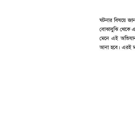
ঘটনার বিষয়ে জা
বোঝাবুঝি থেকে এ
মেনে এই অভিযান
আনা হবে। এরই ম