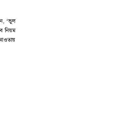
ন, ‘ভুল
বে নিয়ম
র আওতায়