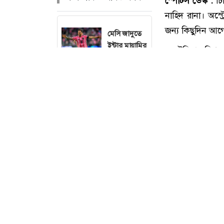
মেসি জাদুতে
ইন্টার মায়ামির
বড় জয়
ফিফার নির্বাহী
কমিটির বৈঠক
ডেকেছেন
ইনফান্তিনো
নতুন ঠিকানায়
জর্ডান
স্পোর্টস ডেস্ক :
চি
হেন্ডারসন
নাহিদ রানা। অস্ট
জন্য কিছুদিন আগ
ত্রিদেশীয়
অস্ট্রেলিয়ার বি
সিরিজে দুর্দান্ত