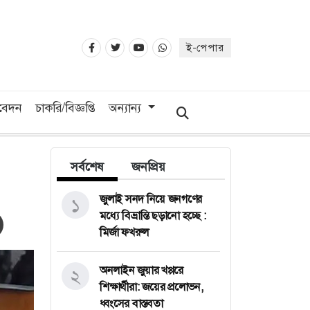
ই-পেপার
িবেদন
চাকরি/বিজ্ঞপ্তি
অন্যান্য
সর্বশেষ
জনপ্রিয়
জুলাই সনদ নিয়ে জনগণের
১
মধ্যে বিভ্রান্তি ছড়ানো হচ্ছে :
মির্জা ফখরুল
অনলাইন জুয়ার খপ্পরে
২
শিক্ষার্থীরা: জয়ের প্রলোভন,
ধ্বংসের বাস্তবতা