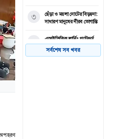
ছেঁড়া ও ময়লা নোটের বিড়ম্বনা:
৩
সাধারণ মানুষের নীরব ভোগান্তি
এআইভিত্তিক লার্নিং প্ল্যাটফর্ম
৪
'বিডিএআই স্কুল' চালু
সর্বশেষ সব খবর
নাশকতা করার কোনো মুরোদ
৫
নেই আওয়ামী লীগের :
স্বরাষ্ট্রমন্ত্রী
চিকিৎসা শেষে দেশে ফিরেছেন
৬
নাহিদ রানা
ও অপহরণ