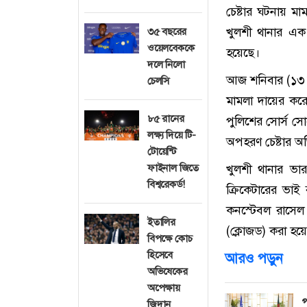
চেষ্টার ঘটনায় ম
খুলশী থানার এক
৩৫ বছরের
ওয়েলবেককে
হয়েছে।
দলে নিলো
আজ শনিবার (১৩ জ
চেলসি
মামলা দায়ের কর
৮৫ রানের
পুলিশের সোর্স স
লক্ষ্য দিয়ে টি-
অপহরণ চেষ্টার 
টোয়েন্টি
খুলশী থানার ভার
ফাইনাল জিতে
বিশ্বরেকর্ড!
ক্রিকেটারের ভা
কনস্টেবল রাসেল
ইতালির
(ক্লোজড) করা হয়
বিপক্ষে কোচ
হিসেবে
আরও পড়ুন
অভিষেকের
অপেক্ষায়
প
জিদান