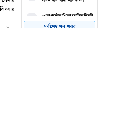
৫ আগস্টের শিক্ষা জাতির নিকট
৪
অনুসরণীয়
সর্বশেষ সব খবর
সাবেক নৌ-বাহিনী প্রধান
৫
মাহবুব আলী খানের শাহাদাত
বার্ষিকী আজ
সব ধরনের সংকট সমাধানে
৬
প্রধানমন্ত্রী কাজ করে যাচ্ছেন:
রিজভী
র পেসার
িকিৎসার
ে পৌঁছে