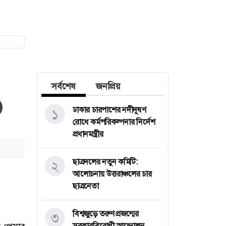
সর্বশেষ
জনপ্রিয়
ঢাকার চারপাশের নদীদূষণ
১
রোধে কর্মপরিকল্পনার নির্দেশ
প্রধানমন্ত্রীর
ছাত্রদলের নতুন কমিটি:
২
আলোচনায় উত্তরাঞ্চলের চার
ছাত্রনেতা
বিশ্বজুড়ে তরুণ প্রজন্মের
৩
সরকারবিরোধী আন্দোলন