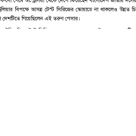
চিকিৎসা শেষে দেশে ফিরেছেন নাহিদ রানা, ছবি: সংগৃহীত।
কিৎসা শেষে অস্ট্রেলিয়া থেকে দেশে ফিরেছেন বাংলাদেশ জাতীয় দলে
্রেলিয়ার বিপক্ষে আসন্ন টেস্ট সিরিজের স্কোয়াডে না থাকলেও উন্নত চ
ে দেশটিতে গিয়েছিলেন এই তরুণ পেসার।
পক্ষে ঐতিহাসিক টেস্ট সিরিজ খেলতে বাংলাদেশ দল ইতোমধ্যে দেশটিত