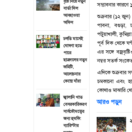
বৃষ্টি নিয়ে নতুন
সম্ভাবনার কারণে
বার্তা দিল
আবহাওয়া
শুক্রবার (১২ জুন)
অফিস
পাবনা, বগুড়া, ঢ
পটুয়াখালী, কুমিল্
চলতি মাসেই
পূর্ব দিক থেকে 
ঘোষণা হতে
এর সঙ্গে বজ্রবৃষ
পারে
ছাত্রদলের নতুন
নম্বর সতর্ক সংক
কমিটি,
এদিকে শুক্রবার সন
আলোচনার
চমকানো এবং হালক
কেন্দ্রে যাঁরা
কোথাও মাঝারি থে
জ্বালানি খাত
আরও পড়ুন
বেসরকারিকরণ
সার্বভৌমত্বের
জন্য হুমকি:
২
ব্যারিস্টার