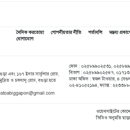
দৈনিক করতোয়া
গোপনীয়তার নীতি
শর্তাবলি
মন্তব্য প্রক
,
যোগাযোগ
ফোন : ০২৫৮৯৯০২৫৩১, ০২৫৮৯৯০২৫
বিভাগ : ০২৫৮৯৯০২৫৪৭, ০১৭১৩-২
ক বগুড়া এবং ১৬৭ ইনার সার্কুলার রোড,
ঢাকা অফিস : স্বজন টাওয়ার, ৪ স
ুদ্রিত ও চকযাদু রোড, বগুড়া হতে
০২-৪১০৫২১৯৪, ফ্যাক্স : ২২৩৩৮
 karatoabiggapon@gmail.com
ওয়েবসাইটের কোনো
ভিডিও অনুমতি ছাড়