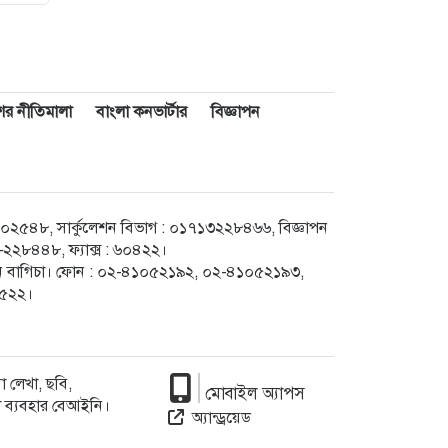
াশের নীতিমালা
বাংলা কনভার্টার
বিজ্ঞাপন
৪৮, সার্কুলেশন বিভাগ : ০১৭১৩২২৮৪৬৬, বিজ্ঞাপন
২৮৪৪৮, ফ্যাক্স : ৬০৪২২।
েগুন বাগিচা। ফোন : ০২-৪১০৫২১৯২, ০২-৪১০৫২১৯৩,
৮৫২২।
 লেখা, ছবি,
মোবাইল অ্যাপস
া ব্যবহার বেআইনি।
অ্যান্ড্রয়েড