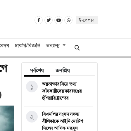
ই-পেপার
িবেদন
চাকরি/বিজ্ঞপ্তি
অন্যান্য
গে
সর্বশেষ
জনপ্রিয়
অস্ত্রভান্ডার নিয়ে তথ্য
১
ফাঁসকারীদের কারাদণ্ডের
হুঁশিয়ারি ট্রাম্পের
বিএনপির সংসদ সদস্য
২
বীথিকাকে আইনি নোটিশ
দিলেন আসিফ মাহমুদ