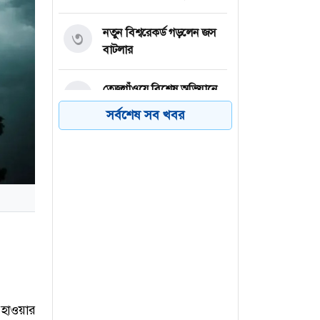
নতুন বিশ্বরেকর্ড গড়লেন জস
৩
বাটলার
তেজগাঁওয়ে বিশেষ অভিযানে
৪
গ্রেফতার ৫৬
সর্বশেষ সব খবর
ভিসা নিয়ে যুক্তরাষ্ট্রের নতুন
৫
নীতিমালা
২০৩২ সাল পর্যন্ত রিয়াল
৬
মাদ্রিদেই থাকছেন ভিনিসিয়ুস
 হাওয়ার