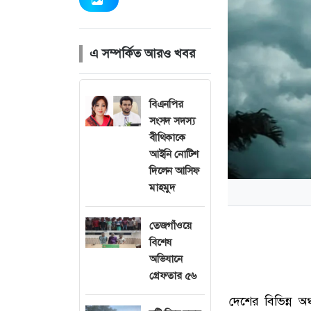
এ সম্পর্কিত আরও খবর
বিএনপির
সংসদ সদস্য
বীথিকাকে
আইনি নোটিশ
দিলেন আসিফ
মাহমুদ
তেজগাঁওয়ে
বিশেষ
অভিযানে
গ্রেফতার ৫৬
দেশের বিভিন্ন 