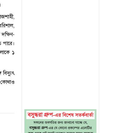
।
রাজশাহী,
বরিশাল,
 দক্ষিণ-
ে পারে।
ুলোকে ১
 বিদ্যুৎ
। কোথাও