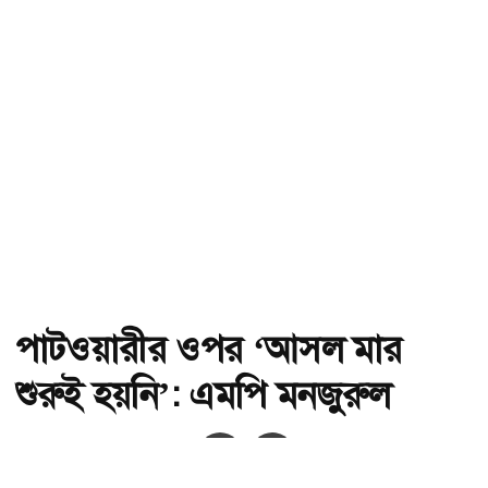
পাটওয়ারীর ওপর ‘আসল মার
শুরুই হয়নি’: এমপি মনজুরুল
অ-
অ+