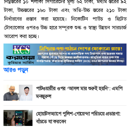
নিম্নস্তরের ১০ শলাকা সিগারেটের মূল্য ৬২ টাকা, মধ্যম স্তরের ৯২
টাকা, উচ্চস্তরের ১৬০ টাকা এবং অতি-উচ্চ স্তরের ২১০ টাকা
নির্ধারণের প্রস্তাব করা হয়েছে। নিকোটিন পাউচ ও হিটেড
টোব্যাকোর ওপরও উচ্চ হারে সম্পূরক শুল্ক ও স্বাস্থ্য উন্নয়ন সারচার্জ
আরোপ করা হচ্ছে।
আরও পড়ুন
পাটওয়ারীর ওপর ‘আসল মার শুরুই হয়নি’: এমপি
মনজুরুল
হোয়াটসঅ্যাপে পুলিশ-গোয়েন্দা পরিচয়ে প্রতারণা:
বাঁচতে যা করবেন