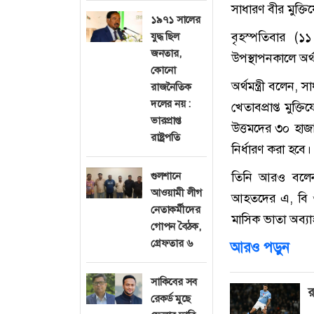
সাধারণ বীর মুক্ত
১৯৭১ সালের
বৃহস্পতিবার (১
যুদ্ধ ছিল
জনতার,
উপস্থাপনকালে অর্থমন
কোনো
অর্থমন্ত্রী বলেন,
রাজনৈতিক
দলের নয় :
খেতাবপ্রাপ্ত মুক্
ভারপ্রাপ্ত
উত্তমদের ৩০ হাজ
রাষ্ট্রপতি
নির্ধারণ করা হবে।
তিনি আরও বলেন,
গুলশানে
আওয়ামী লীগ
আহতদের এ, বি ও 
নেতাকর্মীদের
মাসিক ভাতা অব্য
গোপন বৈঠক,
গ্রেফতার ৬
আরও পড়ুন
সাকিবের সব
র
রেকর্ড মুছে