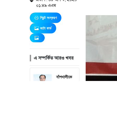
০১:৪৯ এএম
প্রিন্ট সংস্করণ
ফটো কার্ড
এ সম্পর্কিত আরও খবর
বাঁশখালীকে
বন্যামুক্ত
করতে সব
পদক্ষেপ
নেওয়া হবে :
ত্রাণমন্ত্রী