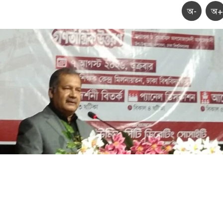
অ-
অ+