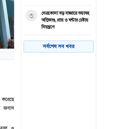
নেত্রকোনা বড় বাজারে ভয়াবহ
৩
অগ্নিকাণ্ড, প্রায় ৩ ঘণ্টার চেষ্টায়
নিয়ন্ত্রণে
কয়েক ডজন
৪
সর্বশেষ সব খবর
অভিবাসনপ্রত্যাশীকে উদ্ধার
গ্রিসের, বেশিরভাগ বাংলাদেশি
জুলাই গণঅভ্যুত্থানের কৃতিত্ব
৫
জনগণের, কারও একার নয়:
তথ্যমন্ত্রী
ল করেছে
ভারত থেকে ২ দশমিক ৩
৬
র জবাব
মেট্রিক টন টিয়ার গ্যাস
আমদানি
পাতাল ও