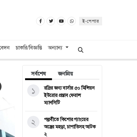
ই-পেপার
িবেদন
চাকরি/বিজ্ঞপ্তি
অন্যান্য
সর্বশেষ
জনপ্রিয়
রদ্রির জন্য বার্সার ৫০ মিলিয়ন
১
ইউরোর প্রস্তাব ফেরাল
ম্যানসিটি
পল্লবীতে কিশোর গ্যাংয়ের
২
অস্ত্রের মহড়া, চাপাতিসহ আটক
২