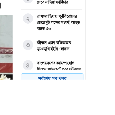
দেবে নাদিয়া ফার্নিচার
ব্রাহ্মণবাড়িয়ায় পূর্ববিরোধের
২
জেরে দুই পক্ষের সংঘর্ষ, আহত
অন্তত ৩০
জীবনে এমন অভিজ্ঞতার
৩
মুখোমুখি হইনি : হাসান
বাংলাদেশের ক্যাম্পে যোগ
৪
দিলেন ম্যানচেস্টারের ফুটবলার
সর্বশেষ সব খবর
মদিনা গ্রুপে নিয়োগ, ৪০ বছর
৫
বয়সেও আবেদনের সুযোগ
এসিআই মটরসের নিয়োগ
৬
বিজ্ঞপ্তি, কর্মস্থল ঢাকা