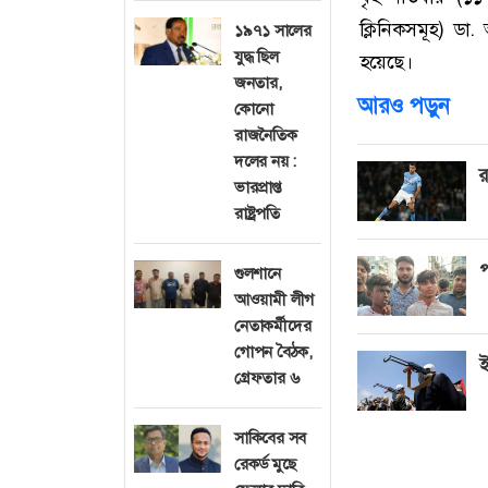
ক্লিনিকসমূহ) ড
১৯৭১ সালের
যুদ্ধ ছিল
হয়েছে।
জনতার,
আরও পড়ুন
কোনো
রাজনৈতিক
দলের নয় :
র
ভারপ্রাপ্ত
রাষ্ট্রপতি
প
গুলশানে
আওয়ামী লীগ
নেতাকর্মীদের
গোপন বৈঠক,
ই
গ্রেফতার ৬
সাকিবের সব
রেকর্ড মুছে