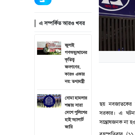
এ সম্পর্কিত আরও খবর
জুলাই
গণঅভ্যুত্থানের
কৃতিত্ব
জনগণের,
কারও একার
নয়: তথ্যমন্ত্রী
বোমা হামলার
ছয় নবজাতকের মৃ
শঙ্কায় সারা
দেশে পুলিশের
সরকার। এ ঘটনার
হাই অ্যালার্ট
সন্তোষজনক না হও
জারি
বৃহস্পতিবার (১১