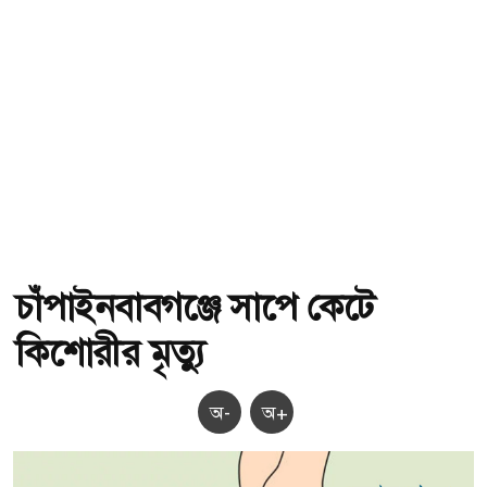
চাঁপাইনবাবগঞ্জে সাপে কেটে
কিশোরীর মৃত্যু
অ-
অ+