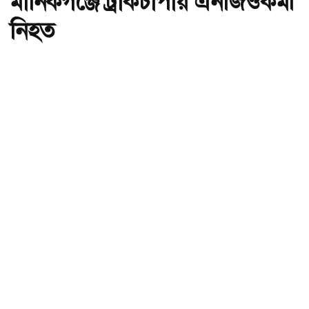
মানিকগঞ্জে ট্রাকচাপায় এনজিওকর্মী
নিহত
অ-
অ+
মানিকগঞ্জে ট্রাকচাপায় এনজিওকর্মী নিহত