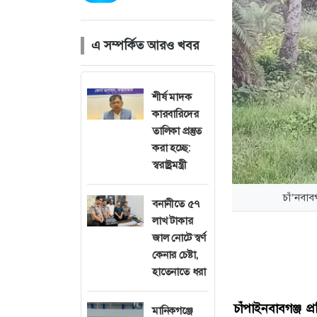
এ সম্পর্কিত আরও খবর
শীর্ষ মাদক
কারবারিদের
তালিকা প্রস্তুত
করা হচ্ছে:
স্বরাষ্ট্রমন্ত্রী
চাঁ’নবাব
বনানীতে ৫৭
লাখ টাকার
জাল নোটে স্বর্ণ
কেনার চেষ্টা,
হাতেনাতে ধরা
চাঁপাইনবাবগঞ্জ প্
মানিকগঞ্জে