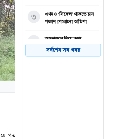
এখনও ‘সিঙ্গেল’ থাকতে চান
৩
পঞ্চাশ পেরোনো আমিশা
অস্ত্রভান্ডার নিয়ে তথ্য
৪
ফাঁসকারীদের কারাদণ্ডের
সর্বশেষ সব খবর
হুঁশিয়ারি ট্রাম্পের
বিএনপির সংসদ সদস্য
৫
বীথিকাকে আইনি নোটিশ
দিলেন আসিফ মাহমুদ
নতুন বিশ্বরেকর্ড গড়লেন জস
৬
বাটলার
দিয়ে গত