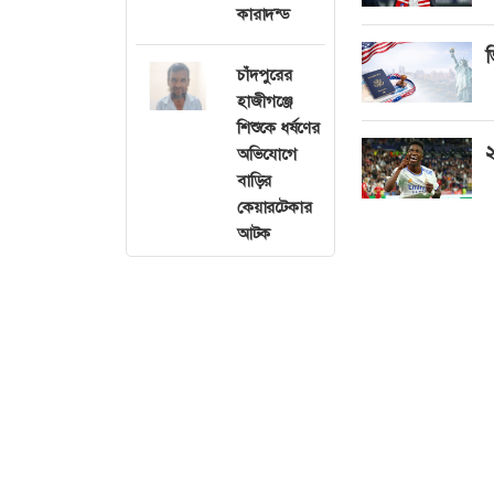
কারাদন্ড
ভ
চাঁদপুরের
হাজীগঞ্জে
শিশুকে ধর্ষণের
২
অভিযোগে
বাড়ির
কেয়ারটেকার
আটক