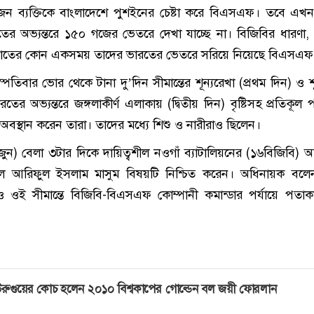
 জন ব্যক্তিকে বাংলাদেশে পুশইনের চেষ্টা করে বিএসএফ। তবে এখ
রতের অভ্যন্তরে ১৫০ গজের ভেতরে দেখা যাচ্ছে না। বিজিবির ধারণা
ত রাতের কোন একসময় তাদের ভারতের ভেতরে সরিয়ে নিয়েছে বিএসএফ
তিবার ভোর থেকে টানা দু’দিন সীমান্তের শূন্যরেখা (প্রথম দিন) ও শূ
র অভ্যন্তরে জঙ্গলাকীর্ণ এলাকায় (দ্বিতীয় দিন) বৃষ্টিসহ প্রতিকূল 
অবস্থান করেন তারা। তাদের মধ্যে শিশু ও নারীরাও ছিলেন।
ন) বেলা ৩টার দিকে দায়িত্বশীল নওগাঁ ব্যাটালিয়নের (১৬বিজিবি) 
র্নেল আরিফুল ইসলাম মাসুম বিষয়টি নিশ্চিত করেন। অধিনায়ক ব
ও ওই সীমান্তে বিজিবি-বিএসএফ কোম্পানী কমান্ডার পর্যায়ে পতা
রুগুয়ের কোচ হলেন ২০১০ বিশ্বকাপের গোল্ডেন বল জয়ী ফোরলান