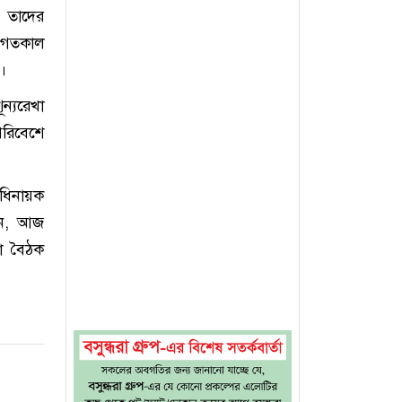
ন তাদের
, গতকাল
।
ন্যরেখা
পরিবেশে
অধিনায়ক
লেন, আজ
কা বৈঠক