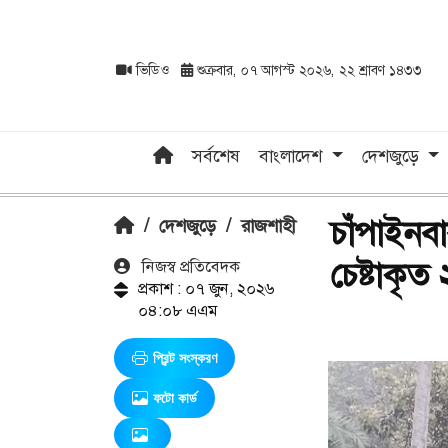
ভিডিও
শুক্রবার, ০৭ আগস্ট ২০২৬, ২২ শ্রাবণ ১৪৩৩
সর্বশেষ
বাংলাদেশ
দেশজুড়ে
চাঁপাইনবা
/
দেশজুড়ে
/
রাজশাহী
চেষ্টাকৃ
নিজস্ব প্রতিবেদক
প্রকাশ : ০৭ জুন, ২০২৬
০৪:০৮ এএম
প্রিন্ট সংস্করণ
ফটো কার্ড