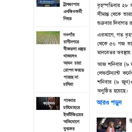
ট্রাকচাপায়
বৃহস্পতিবার ২৮
এনজিওকর্মী
সীমান্ত থেকে ভা
নিহত
শুক্রবার দিবাগ
এরআগে, গত বৃহস্প
নওগাঁর
রাণীনগরে
থেকে ৫০ গজ ভারতে
বীজতলা প্রস্তুত
মানবেতর অবস্থায় 
থাকলেও
আমন চারা
আজ শনিবার (৬ জু
রোপণ করতে
লেফটেন্যান্ট ক
পারছে না
শনিবার (৬ জুন)
চাষিরা
অনুষ্ঠিত হয়েছে।
পাবনার
আরও পড়ুন
চাটমোহরে
ইভটিজিংয়ের
উ
অভিযোগে
যুবকের