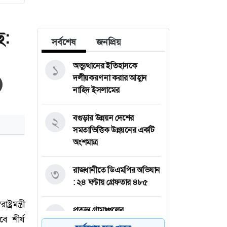
ে:
সর্বশেষ
জনপ্রিয়
অভ্যুত্থানের ইতিহাসকে
১
দলীয়করণ না করার আহ্বান
নাহিদ ইসলামের
বগুড়ার উন্নয়ন দেশের
২
সমতাভিত্তিক উন্নয়নের একটি
অংশমাত্র
রাজধানীতে ডিএমপির অভিযান
৩
: ২৪ ঘণ্টায় গ্রেফতার ৪৮৫
প্রত্যন্ত গ্রামাঞ্চলের
৪
শিক্ষাব্যবস্থার দুরবস্থা