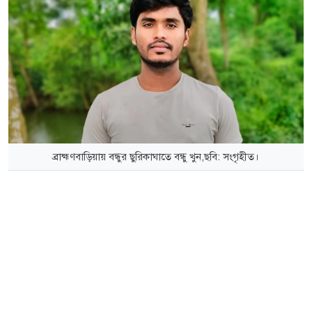
ব্রাহ্মণবাড়িয়ায় বন্ধুর ছুরিকাঘাতে বন্ধু খুন,ছবি: সংগৃহীত।