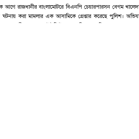
হীত, খালেদা জিয়ার গাড়িবহরে হামলা মামলার আসামি যুবলীগ নেতা হান্নান গ্রেফতার
 দশক আগে রাজধানীর বাংলামোটরে বিএনপি চেয়ারপারসন বেগম খালেদ
র ঘটনায় করা মামলার এক আসামিকে গ্রেপ্তার করেছে পুলিশ। অভিয
ানা যুবলীগের ২ নম্বর ইউনিটের সভাপতি হান্নান মিয়া।
ট) ভোররাতে চাঁদপুর সদর উপজেলার তরপুরচণ্ডী ইউনিয়নে অভিযান