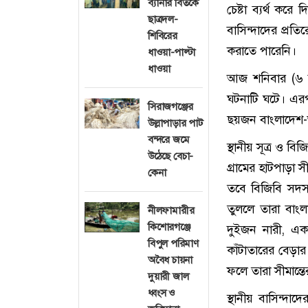
ব্যানার বিতর্কে
চেষ্টা ব্যর্থ করে
ছাত্রদল-
বাসিন্দাদের প্রত
শিবিরের
করাতে পারেনি।
ধাওয়া-পাল্টা
ধাওয়া
আজ শনিবার (৬ জু
ঘটনাটি ঘটে। এরপ
সিরাজগঞ্জের
ছয়জন বাংলাদেশ-ভা
উল্লাপাড়ার পাট
বন্দরে জমে
স্থানীয় সূত্র ও ব
উঠেছে বেচা-
গ্রামের হাটপাড়া 
কেনা
তবে বিজিবি সদস্য
তুললে তারা বাংল
নীলফামারীর
কিশোরগঞ্জে
দুইজন নারী, এক
বিপুল পরিমাণ
কাঁটাতারের বেড়
অবৈধ চায়না
ফলে তারা সীমান্তে
দুয়ারী জাল
ধ্বংস ও
স্থানীয় বাসিন্দ