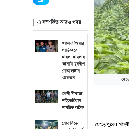
এ সম্পর্কিত আরও খবর
খালেদা জিয়ার
গাড়িবহরে
হামলা মামলার
আসামি যুবলীগ
নেতা হান্নান
গ্রেফতার
মেহে
ফেনী সীমান্তে
নাইজেরিয়ান
নাগরিক আটক
বেরোবিতে
মেহেরপুরের গাংন