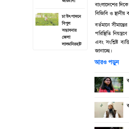
জরিমানা
বাংলাদেশের দিকে ঠ
বিজিবি ও স্থানীয় ব
চা উৎপাদনে
বিপুল
বর্তমানে সীমান্ত
সম্ভাবনার
পরিস্থিতি নিয়ন্ত
জেলা
এবং সংশ্লিষ্ট ব
লালমনিরহাট
জানাচ্ছে।
আরও পড়ুন
ব
ব