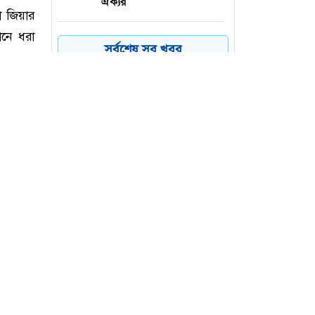
ঐক্যর
প্রকৃতি সংরক্ষণে 'কুমারিকা সেভ
৪
সর্বশেষ সব খবর
দ্য নেচার'-এর সাথে যুক্ত হলো
মিশন গ্রিন বাংলাদেশ
দেশের পোল্ট্রি মুরগির মাংসে
৫
পাওয়া গেল মাত্রাতিরিক্ত
অ্যান্টিমাইক্রোবিয়াল
ভোটার তালিকা ইসিতে
৬
পাঠিয়েছে সংসদ সচিবালয়
া জিয়ার
ানে ধরা
 চালিয়ে