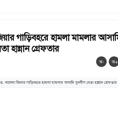
িয়ার গাড়িবহরে হামলা মামলার আসাম
তা হান্নান গ্রেফতার
অ-
অ+