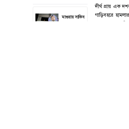
মাগুরায় সাকিব
আল হাসানের
বাড়িতে আগুন,
পেট্রলবোমা
বিস্ফোরণ
ছবি : সংগৃ
বগুড়া
মহানগরে ১১
দলের
গণমিছিল
দীর্ঘ প্রায় এক
বগুড়ায়
গাড়িবহরে হামলা
ছাত্রশিবিরের
পড়েছেন তেজগাঁও থ
বিক্ষোভ মিছিল
সোমবার (৩ আগস্
চট্টগ্রামের