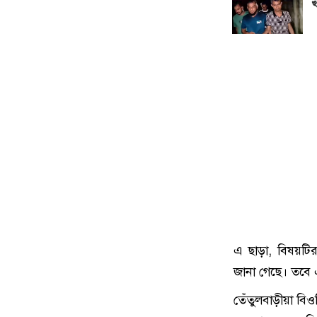
খ
এ ছাড়া, বিষয়টি
জানা গেছে। তবে 
তেঁতুলবাড়ীয়া বিও