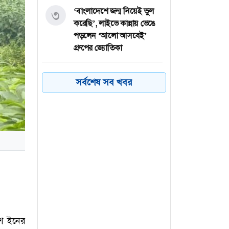
‘বাংলাদেশে জন্ম নিয়েই ভুল
৩
করেছি’, লাইভে কান্নায় ভেঙে
পড়লেন ‘আলো আসবেই’
গ্রুপের জ্যোতিকা
চীন-বাংলাদেশ-পাকিস্তান
৪
সর্বশেষ সব খবর
সীমান্তে বড় রেল প্রকল্প নিচ্ছে
ভারত
লুটেরা গোষ্ঠী লুটেই যাচ্ছে
৫
দেশটাকে: আসিফ আকবর
ফেনী সীমান্তে নাইজেরিয়ান
৬
নাগরিক আটক
ুশ ইনের