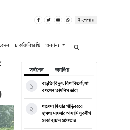
ই-পেপার
িবেদন
চাকরি/বিজ্ঞপ্তি
অন্যান্য
সর্বশেষ
জনপ্রিয়
বাড়তি বিদ্যুৎ বিল বিতর্ক, যা
১
বললেন তাসনিম জারা
খালেদা জিয়ার গাড়িবহরে
২
হামলা মামলার আসামি যুবলীগ
নেতা হান্নান গ্রেফতার