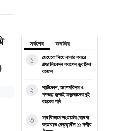
ি
সর্বশেষ
জনপ্রিয়
মেয়েকে নিয়ে বাবার কবরে
১
শ্রদ্ধা নিবেদন করলেন জুবাইদা
রহমান
স্মার্টফোন, অ্যালগরিদম ও
২
গণতন্ত্র: জুলাই অভ্যুত্থানের দুই
বছরের পাঠ
চার বিভাগে লংমার্চের ঘোষণা
৩
জামায়াত নেতৃত্বাধীন ১১ দলীয়