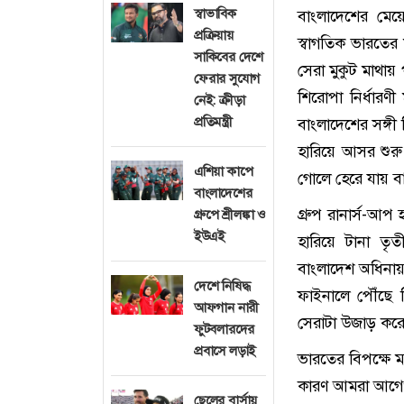
স্বাভাবিক
বাংলাদেশের মেয়
প্রক্রিয়ায়
স্বাগতিক ভারতের
সাকিবের দেশে
সেরা মুকুট মাথা
ফেরার সুযোগ
শিরোপা নির্ধারণ
নেই: ক্রীড়া
প্রতিমন্ত্রী
বাংলাদেশের সঙ্গী 
হারিয়ে আসর শুরু 
এশিয়া কাপে
গোলে হেরে যায় 
বাংলাদেশের
গ্রুপ রানার্স-আ
গ্রুপে শ্রীলঙ্কা ও
ইউএই
হারিয়ে টানা তৃ
বাংলাদেশ অধিনায়
দেশে নিষিদ্ধ
ফাইনালে পৌঁছে
আফগান নারী
সেরাটা উজাড় করে দ
ফুটবলারদের
প্রবাসে লড়াই
ভারতের বিপক্ষে ম
কারণ আমরা আগেও
ছেলের বার্সায়