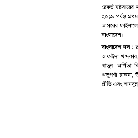
রেকর্ড ষষ্ঠবারে
২০১৯ পর্যন্ত প
আসরের ফাইনালে 
বাংলাদেশ।
বাংলাদেশ দল :
রূ
আফঈদা খন্দকার, স
খাতুন, অর্পিতা ব
ঋতুপর্ণা চাকমা, 
প্রীতি এবং শামসুন্