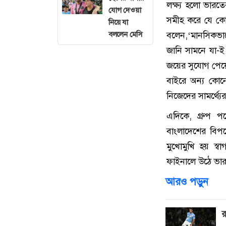
লক্ষ্য হলো ভারত
যোগ দেওয়া
সমীহ করে যে কোনো
নিয়ে যা
বললেন মেসি
বলেন,‘মানসিকভাব
জানি সামনে যা-
জয়ের সুযোগ পেয়ে
বাইরে অন্য কোন
নিজেদের সামর্থ্য
এদিকে, গ্রুপ প
বাংলাদেশের বিপক
মুখোমুখি হয় স্
ফাইনালে উঠে ভ
আরও পড়ুন
র