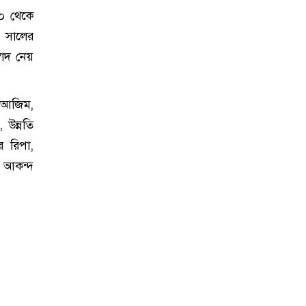
১০ থেকে
৪ সালের
াদ নেয়
ি আজিম,
, উন্নতি
র রিপা,
ী আকন্দ