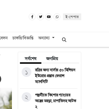
ই-পেপার
িবেদন
চাকরি/বিজ্ঞপ্তি
অন্যান্য
সর্বশেষ
জনপ্রিয়
রদ্রির জন্য বার্সার ৫০ মিলিয়ন
১
ইউরোর প্রস্তাব ফেরাল
ম্যানসিটি
পল্লবীতে কিশোর গ্যাংয়ের
২
অস্ত্রের মহড়া, চাপাতিসহ আটক
২