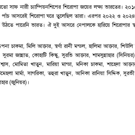
র মতো সাফ নারী চ্যাম্পিয়নশিপের শিরোপা জয়ের লক্ষ্য ভারতের। ২০
্রথম পাঁচ আসরেই শিরোপা ঘরে তুলেছিল তারা। এরপর ২০২২ ও ২০২
উঠতে পারেনি ভারত। ঐ দুই আসরে নেপালকে হারিয়ে শিরোপার স্ব
পনা চাকমা, মিলি আক্তার, স্বর্ণা রানী মন্ডল, হালিমা আক্তার, শিউল
ুরমা জান্নাত, কোহাটি কিস্কু, সুরভি আক্তার, শামসুন্নাহার (সিনিয়র)
িশ্বাস, মোমিতা খাতুন, মারিয়া মান্ডা, মনিকা চাকমা, শাহেদা আক্তা
উমেহলা মার্মা, সাগরিকা, তহুরা খাতুন, আনিকা রানিয়া সিদ্দিক, সুরভ
নাহার (জুনিয়র)।