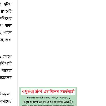
যা ৭টায়
ই আসরেই
য়নশিপের
পে থাকা
৪-২ গোলে
াছে ৩-০
-১ গোলে
িশ্বাসী
, ‘আমরা
নিজেদের
চ্ছি না,
 আমাদের