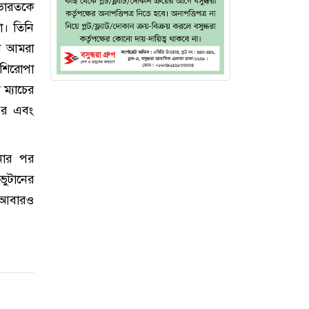
’ভারতকে
া। তিনি
রণ আমরা
 শিরোপা
ম্যাচের
পর এবং
নোর পর
ভুটানের
 আবারও