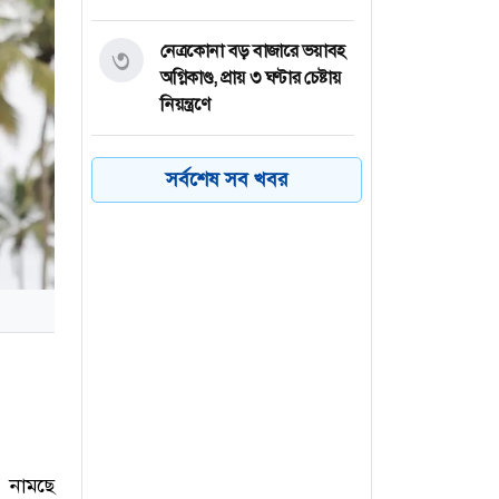
নেত্রকোনা বড় বাজারে ভয়াবহ
৩
অগ্নিকাণ্ড, প্রায় ৩ ঘণ্টার চেষ্টায়
নিয়ন্ত্রণে
কয়েক ডজন
৪
সর্বশেষ সব খবর
অভিবাসনপ্রত্যাশীকে উদ্ধার
গ্রিসের, বেশিরভাগ বাংলাদেশি
জুলাই গণঅভ্যুত্থানের কৃতিত্ব
৫
জনগণের, কারও একার নয়:
তথ্যমন্ত্রী
ভারত থেকে ২ দশমিক ৩
৬
মেট্রিক টন টিয়ার গ্যাস
আমদানি
ে নামছে