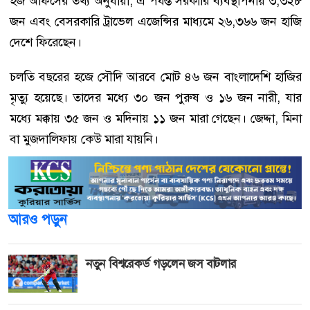
হজ অফিসের তথ্য অনুযায়ী, এ পর্যন্ত সরকারি ব্যবস্থাপনায় ৩,৩২৮
জন এবং বেসরকারি ট্রাভেল এজেন্সির মাধ্যমে ২৬,৩৬৬ জন হাজি
দেশে ফিরেছেন।
চলতি বছরের হজে সৌদি আরবে মোট ৪৬ জন বাংলাদেশি হাজির
মৃত্যু হয়েছে। তাদের মধ্যে ৩০ জন পুরুষ ও ১৬ জন নারী, যার
মধ্যে মক্কায় ৩৫ জন ও মদিনায় ১১ জন মারা গেছেন। জেদ্দা, মিনা
বা মুজদালিফায় কেউ মারা যায়নি।
আরও পড়ুন
নতুন বিশ্বরেকর্ড গড়লেন জস বাটলার