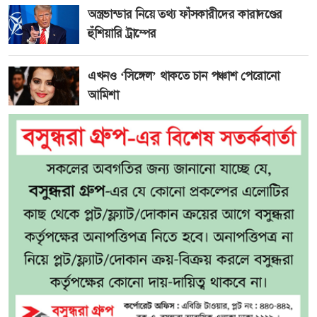
অস্ত্রভান্ডার নিয়ে তথ্য ফাঁসকারীদের কারাদণ্ডের
হুঁশিয়ারি ট্রাম্পের
এখনও ‘সিঙ্গেল’ থাকতে চান পঞ্চাশ পেরোনো
আমিশা